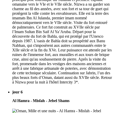
omanaise vers le VIe et le VIIe siècle. Nizwa a su garder son
charme au fil des années, avec son fort et sa tour de guet qui
protègent la ville contre les envahisseurs. Elle est la terre des
imamats Ibn Al Julanda, premier imam nommé
démocratiquement vers le VIIe siècle. Visite du fort entouré
de palmeraies. Ce fort fut construit au XVIIe siècle par
l’Imam Sultan Bin Saif Al Ya’Aruba. Départ pour la
découverte du fort de Bahla, qui est protégé par l'Unesco
depuis 1987. L'oasis de Bahla doit sa prospérité aux Banu
Nabhan, qui s'imposèrent aux autres communautés entre le
XIIe siècle et la fin du XVe. Leur puissance est attestée par les
ruines de l'immense fort, aux murailles et aux tours de brique
crue, ainsi qu'au soubassement de pierre. Après la visite du
fort, promenade dans les vestiges des maisons anciennes et
arrêt à une fabrique artisanale de poteries, avec démonstration
de cette technique séculaire. Continuation sur Jabrin, l’un des
plus beaux forts d’Oman, datant aussi du XVIIe siècle. Retour
à Nizwa pour la nuit à l'hôtel Intercity 3*.
jour 6
Al Hamra - Misfah - Jebel Shams