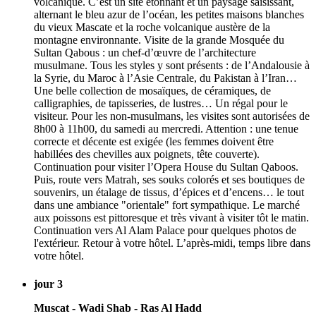
volcanique. C’est un site étonnant et un paysage saisissant,
alternant le bleu azur de l’océan, les petites maisons blanches
du vieux Mascate et la roche volcanique austère de la
montagne environnante. Visite de la grande Mosquée du
Sultan Qabous : un chef-d’œuvre de l’architecture
musulmane. Tous les styles y sont présents : de l’Andalousie à
la Syrie, du Maroc à l’Asie Centrale, du Pakistan à l’Iran…
Une belle collection de mosaïques, de céramiques, de
calligraphies, de tapisseries, de lustres… Un régal pour le
visiteur. Pour les non-musulmans, les visites sont autorisées de
8h00 à 11h00, du samedi au mercredi. Attention : une tenue
correcte et décente est exigée (les femmes doivent être
habillées des chevilles aux poignets, tête couverte).
Continuation pour visiter l’Opera House du Sultan Qaboos.
Puis, route vers Matrah, ses souks colorés et ses boutiques de
souvenirs, un étalage de tissus, d’épices et d’encens… le tout
dans une ambiance "orientale" fort sympathique. Le marché
aux poissons est pittoresque et très vivant à visiter tôt le matin.
Continuation vers Al Alam Palace pour quelques photos de
l'extérieur. Retour à votre hôtel. L’après-midi, temps libre dans
votre hôtel.
jour 3
Muscat - Wadi Shab - Ras Al Hadd