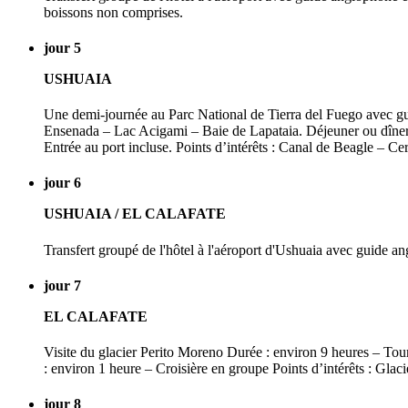
boissons non comprises.
jour 5
USHUAIA
Une demi-journée au Parc National de Tierra del Fuego avec gui
Ensenada – Lac Acigami – Baie de Lapataia. Déjeuner ou dîner à
Entrée au port incluse. Points d’intérêts : Canal de Beagle – 
jour 6
USHUAIA / EL CALAFATE
Transfert groupé de l'hôtel à l'aéroport d'Ushuaia avec guide an
jour 7
EL CALAFATE
Visite du glacier Perito Moreno Durée : environ 9 heures – Tour
: environ 1 heure – Croisière en groupe Points d’intérêts : Glac
jour 8