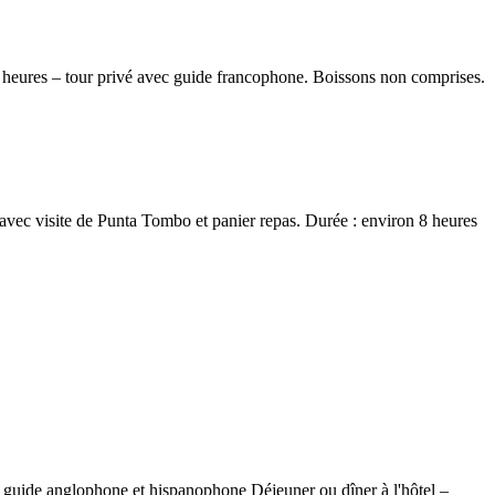
n 4 heures – tour privé avec guide francophone. Boissons non comprises.
l avec visite de Punta Tombo et panier repas. Durée : environ 8 heures
ec guide anglophone et hispanophone Déjeuner ou dîner à l'hôtel –