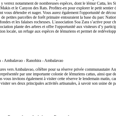
 y verrez notamment de nombreuses espèces, dont le lémur Catta, les Sif
 Makis et le Canyon des Rats. Profitez-en pour explorer le petit senti
nt vous détendre et nager. Vous aurez également l'opportunité de décou
s, de petites parcelles de forêt primaire entouraient la base du parc Nati
ondes et les falaises rocheuses. L'association Soa Zara s’active pour cha
ciation plante des arbres et offre l'opportunité aux visiteurs d’y partici
ulation locale, un refuge aux espèces de lémuriens et permet de redével
s vers Ambalavao, célèbre pour sa réserve privée communautaire Anja.
nt représentée par une importante colonie de lémuriens cattas, ainsi que
vous invitons également à visiter cette réserve le lendemain matin, car 
visiter ses deux principales activités artisanales, à savoir son usine de
.