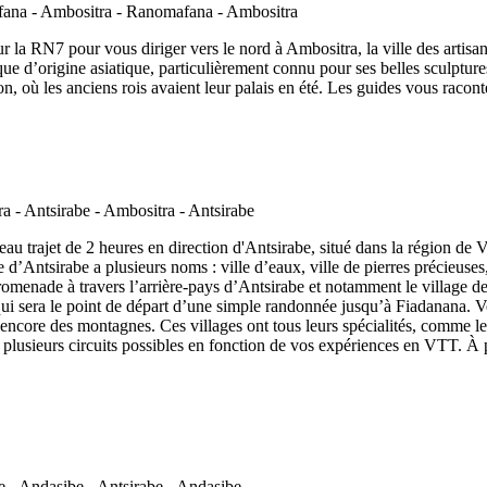
a RN7 pour vous diriger vers le nord à Ambositra, la ville des artisan
nique d’origine asiatique, particulièrement connu pour ses belles sculpt
on, où les anciens rois avaient leur palais en été. Les guides vous raconte
au trajet de 2 heures en direction d'Antsirabe, situé dans la région de
le d’Antsirabe a plusieurs noms : ville d’eaux, ville de pierres précieuse
menade à travers l’arrière-pays d’Antsirabe et notamment le village de 
 qui sera le point de départ d’une simple randonnée jusqu’à Fiadanana.
 encore des montagnes. Ces villages ont tous leurs spécialités, comme l
c plusieurs circuits possibles en fonction de vos expériences en VTT. À p