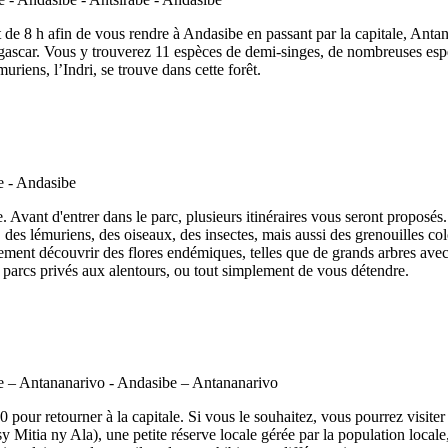
t de 8 h afin de vous rendre à Andasibe en passant par la capitale, Anta
scar. Vous y trouverez 11 espèces de demi-singes, de nombreuses espè
uriens, l’Indri, se trouve dans cette forêt.
. Avant d'entrer dans le parc, plusieurs itinéraires vous seront propo
es lémuriens, des oiseaux, des insectes, mais aussi des grenouilles col
ment découvrir des flores endémiques, telles que de grands arbres avec 
ux parcs privés aux alentours, ou tout simplement de vous détendre.
00 pour retourner à la capitale. Si vous le souhaitez, vous pourrez vis
tia ny Ala), une petite réserve locale gérée par la population locale,