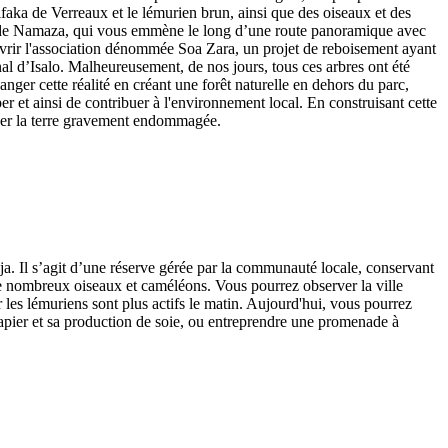
aka de Verreaux et le lémurien brun, ainsi que des oiseaux et des
er de Namaza, qui vous emmène le long d’une route panoramique avec
vrir l'association dénommée Soa Zara, un projet de reboisement ayant
onal d’Isalo. Malheureusement, de nos jours, tous ces arbres ont été
nger cette réalité en créant une forêt naturelle en dehors du parc,
per et ainsi de contribuer à l'environnement local. En construisant cette
opper la terre gravement endommagée.
 Il s’agit d’une réserve gérée par la communauté locale, conservant
 de nombreux oiseaux et caméléons. Vous pourrez observer la ville
les lémuriens sont plus actifs le matin. Aujourd'hui, vous pourrez
 papier et sa production de soie, ou entreprendre une promenade à