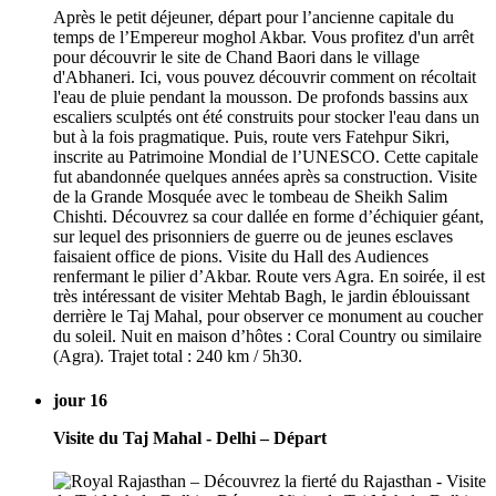
Après le petit déjeuner, départ pour l’ancienne capitale du
temps de l’Empereur moghol Akbar. Vous profitez d'un arrêt
pour découvrir le site de Chand Baori dans le village
d'Abhaneri. Ici, vous pouvez découvrir comment on récoltait
l'eau de pluie pendant la mousson. De profonds bassins aux
escaliers sculptés ont été construits pour stocker l'eau dans un
but à la fois pragmatique. Puis, route vers Fatehpur Sikri,
inscrite au Patrimoine Mondial de l’UNESCO. Cette capitale
fut abandonnée quelques années après sa construction. Visite
de la Grande Mosquée avec le tombeau de Sheikh Salim
Chishti. Découvrez sa cour dallée en forme d’échiquier géant,
sur lequel des prisonniers de guerre ou de jeunes esclaves
faisaient office de pions. Visite du Hall des Audiences
renfermant le pilier d’Akbar. Route vers Agra. En soirée, il est
très intéressant de visiter Mehtab Bagh, le jardin éblouissant
derrière le Taj Mahal, pour observer ce monument au coucher
du soleil. Nuit en maison d’hôtes : Coral Country ou similaire
(Agra). Trajet total : 240 km / 5h30.
jour 16
Visite du Taj Mahal - Delhi – Départ