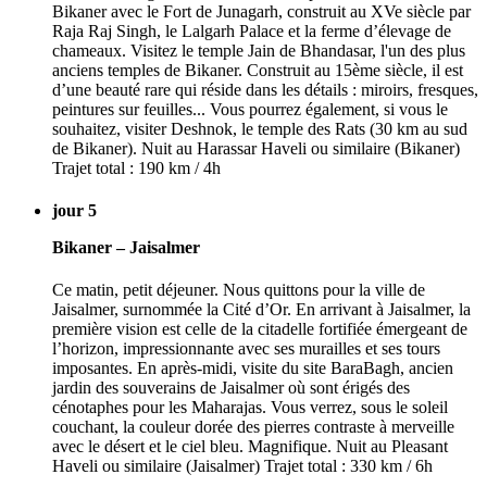
Bikaner avec le Fort de Junagarh, construit au XVe siècle par
Raja Raj Singh, le Lalgarh Palace et la ferme d’élevage de
chameaux. Visitez le temple Jain de Bhandasar, l'un des plus
anciens temples de Bikaner. Construit au 15ème siècle, il est
d’une beauté rare qui réside dans les détails : miroirs, fresques,
peintures sur feuilles... Vous pourrez également, si vous le
souhaitez, visiter Deshnok, le temple des Rats (30 km au sud
de Bikaner). Nuit au Harassar Haveli ou similaire (Bikaner)
Trajet total : 190 km / 4h
jour 5
Bikaner – Jaisalmer
Ce matin, petit déjeuner. Nous quittons pour la ville de
Jaisalmer, surnommée la Cité d’Or. En arrivant à Jaisalmer, la
première vision est celle de la citadelle fortifiée émergeant de
l’horizon, impressionnante avec ses murailles et ses tours
imposantes. En après-midi, visite du site BaraBagh, ancien
jardin des souverains de Jaisalmer où sont érigés des
cénotaphes pour les Maharajas. Vous verrez, sous le soleil
couchant, la couleur dorée des pierres contraste à merveille
avec le désert et le ciel bleu. Magnifique. Nuit au Pleasant
Haveli ou similaire (Jaisalmer) Trajet total : 330 km / 6h