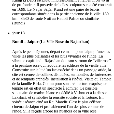
Raniji ki Baori est plutôt impressionnant et fait environ 46 m
de profondeur. Il possède de belles sculptures et a été construit
en 1699. Le Nagar Sagar Kund est une paire de baoris
correspondants située dans la partie ancienne de la ville. 180
km - 3h30 de route Nuit au Hadoti Palace ou similaire
(Bundi)
jour 13
Bundi – Jaipur (La Ville Rose du Rajasthan)
Après le petit déjeuner, départ ce matin pour Jaipur, l’une des
villes les plus plaisantes et les plus vivantes de l’Inde. La
vibrante capitale du Rajasthan doit son surnom de “ville rose”
à la peinture rose qui recouvre les édifices de la vieille ville.
Construite sur le lit d’un lac asséché dans un paysage aride, la
cité est cernée de collines dénudées, surmontées de forteresses
et de remparts crénelés. Installation à l’hôtel. Visite du Temple
de la famille Birla. Connu pour son architecture exquise, ce
temple est en effet un spectacle à admirer. Ce paisible
sanctuaire de marbre blanc est dédié à Vishnu et à la déesse
Lakshmi, et symbolise la réussite sociale et la fortune. En
soirée : séance ciné au Raj Mandir. C'est le plus célèbre
cinéma de Jaipur et probablement l'un des plus connus de
l'Inde. Si la façade arbore les nuances de la ville rose,