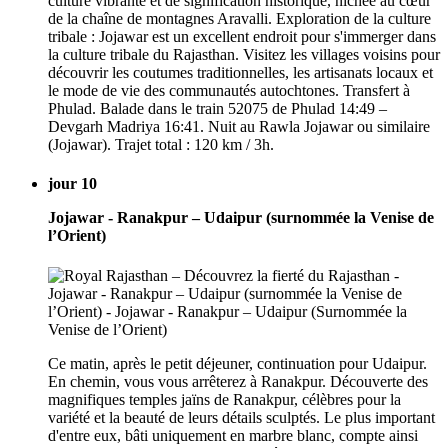
culture vibrante et de signification historique, nichée au cœur
de la chaîne de montagnes Aravalli. Exploration de la culture
tribale : Jojawar est un excellent endroit pour s'immerger dans
la culture tribale du Rajasthan. Visitez les villages voisins pour
découvrir les coutumes traditionnelles, les artisanats locaux et
le mode de vie des communautés autochtones. Transfert à
Phulad. Balade dans le train 52075 de Phulad 14:49 –
Devgarh Madriya 16:41. Nuit au Rawla Jojawar ou similaire
(Jojawar). Trajet total : 120 km / 3h.
jour 10
Jojawar - Ranakpur – Udaipur (surnommée la Venise de
l’Orient)
Ce matin, après le petit déjeuner, continuation pour Udaipur.
En chemin, vous vous arrêterez à Ranakpur. Découverte des
magnifiques temples jaïns de Ranakpur, célèbres pour la
variété et la beauté de leurs détails sculptés. Le plus important
d'entre eux, bâti uniquement en marbre blanc, compte ainsi