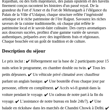
Rajasthan, où des forts majestueux, des palais opulents et des havelis
finement conçus racontent les histoires d'un passé royal. De la
grandeur du Fort d’Amer et du Fort de Mehrangarh à l’élégance du
Palais de la Ville d’Udaipur, chaque structure reflète l’ingéniosité
artistique et le riche patrimoine de l’ère Rajput. Savourez les riches
saveurs de la cuisine traditionnelle, où chaque plat reflète le
patrimoine local et le savoir-faire culinaire. Des currys aromatiques
aux douceurs sucrées, profitez d'une gamme variée de saveurs
authentiques, préparées avec des ingrédients frais et régionaux.
Chaque bouchée est un goût de tradition et de culture.
Description du séjour
Le prix inclut : ✔️ Hébergement sur la base de 2 participants pour 15
nuits selon le programme, en chambre double ou twin. ✔️ Tous les
petits déjeuners. ✔️ Un véhicule privé climatisé avec chauffeur
parlant un anglais basique. ✔️ Une bouteille d'eau chaque jour par
personne, offerte en complément. ✔️ Accès wi-fi gratuit dans la
voiture pendant le voyage. ✔️ Un cadeau de notre part à la fin du
voyage. ✔️ L’assistance de notre bureau en Inde 24h/7j. ✔️ Une
balade en rickshaw dans les marchés de Chandni Chowk à Delhi. ✔️