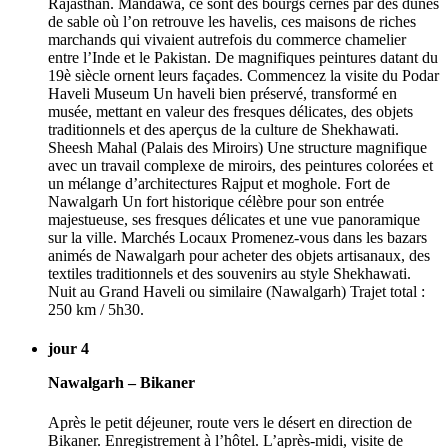
Rajasthan. Mandawa, ce sont des bourgs cernés par des dunes
de sable où l’on retrouve les havelis, ces maisons de riches
marchands qui vivaient autrefois du commerce chamelier
entre l’Inde et le Pakistan. De magnifiques peintures datant du
19è siècle ornent leurs façades. Commencez la visite du Podar
Haveli Museum Un haveli bien préservé, transformé en
musée, mettant en valeur des fresques délicates, des objets
traditionnels et des aperçus de la culture de Shekhawati.
Sheesh Mahal (Palais des Miroirs) Une structure magnifique
avec un travail complexe de miroirs, des peintures colorées et
un mélange d’architectures Rajput et moghole. Fort de
Nawalgarh Un fort historique célèbre pour son entrée
majestueuse, ses fresques délicates et une vue panoramique
sur la ville. Marchés Locaux Promenez-vous dans les bazars
animés de Nawalgarh pour acheter des objets artisanaux, des
textiles traditionnels et des souvenirs au style Shekhawati.
Nuit au Grand Haveli ou similaire (Nawalgarh) Trajet total :
250 km / 5h30.
jour 4
Nawalgarh – Bikaner
Après le petit déjeuner, route vers le désert en direction de
Bikaner. Enregistrement à l’hôtel. L’après-midi, visite de