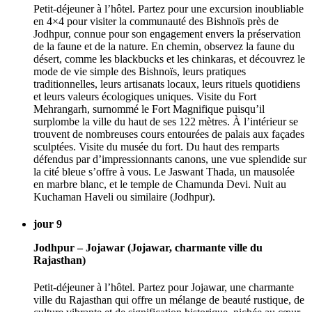
Petit-déjeuner à l’hôtel. Partez pour une excursion inoubliable
en 4×4 pour visiter la communauté des Bishnoïs près de
Jodhpur, connue pour son engagement envers la préservation
de la faune et de la nature. En chemin, observez la faune du
désert, comme les blackbucks et les chinkaras, et découvrez le
mode de vie simple des Bishnoïs, leurs pratiques
traditionnelles, leurs artisanats locaux, leurs rituels quotidiens
et leurs valeurs écologiques uniques. Visite du Fort
Mehrangarh, surnommé le Fort Magnifique puisqu’il
surplombe la ville du haut de ses 122 mètres. À l’intérieur se
trouvent de nombreuses cours entourées de palais aux façades
sculptées. Visite du musée du fort. Du haut des remparts
défendus par d’impressionnants canons, une vue splendide sur
la cité bleue s’offre à vous. Le Jaswant Thada, un mausolée
en marbre blanc, et le temple de Chamunda Devi. Nuit au
Kuchaman Haveli ou similaire (Jodhpur).
jour 9
Jodhpur – Jojawar (Jojawar, charmante ville du
Rajasthan)
Petit-déjeuner à l’hôtel. Partez pour Jojawar, une charmante
ville du Rajasthan qui offre un mélange de beauté rustique, de