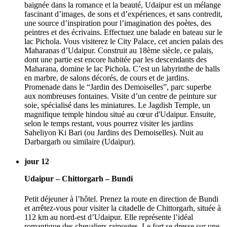
baignée dans la romance et la beauté, Udaipur est un mélange
fascinant d’images, de sons et d’expériences, et sans contredit,
une source d’inspiration pour l’imagination des poètes, des
peintres et des écrivains. Effectuez une balade en bateau sur le
lac Pichola. Vous visiterez le City Palace, cet ancien palais des
Maharanas d’Udaipur. Construit au 18ème siècle, ce palais,
dont une partie est encore habitée par les descendants des
Maharana, domine le lac Pichola. C’est un labyrinthe de halls
en marbre, de salons décorés, de cours et de jardins.
Promenade dans le “Jardin des Demoiselles”, parc superbe
aux nombreuses fontaines. Visite d’un centre de peinture sur
soie, spécialisé dans les miniatures. Le Jagdish Temple, un
magnifique temple hindou situé au cœur d'Udaipur. Ensuite,
selon le temps restant, vous pourrez visiter les jardins
Saheliyon Ki Bari (ou Jardins des Demoiselles). Nuit au
Darbargarh ou similaire (Udaipur).
jour 12
Udaipur – Chittorgarh – Bundi
Petit déjeuner à l’hôtel. Prenez la route en direction de Bundi
et arrêtez-vous pour visiter la citadelle de Chittorgarh, située à
112 km au nord-est d’Udaipur. Elle représente l’idéal
romantique des chevaliers rajpoutes. Le fort se dresse sur une