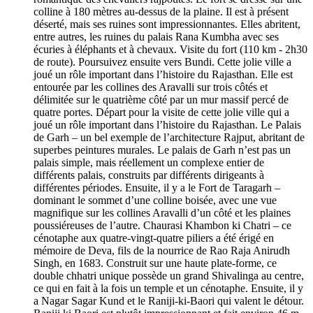
colline à 180 mètres au-dessus de la plaine. Il est à présent
déserté, mais ses ruines sont impressionnantes. Elles abritent,
entre autres, les ruines du palais Rana Kumbha avec ses
écuries à éléphants et à chevaux. Visite du fort (110 km - 2h30
de route). Poursuivez ensuite vers Bundi. Cette jolie ville a
joué un rôle important dans l’histoire du Rajasthan. Elle est
entourée par les collines des Aravalli sur trois côtés et
délimitée sur le quatrième côté par un mur massif percé de
quatre portes. Départ pour la visite de cette jolie ville qui a
joué un rôle important dans l’histoire du Rajasthan. Le Palais
de Garh – un bel exemple de l’architecture Rajput, abritant de
superbes peintures murales. Le palais de Garh n’est pas un
palais simple, mais réellement un complexe entier de
différents palais, construits par différents dirigeants à
différentes périodes. Ensuite, il y a le Fort de Taragarh –
dominant le sommet d’une colline boisée, avec une vue
magnifique sur les collines Aravalli d’un côté et les plaines
poussiéreuses de l’autre. Chaurasi Khambon ki Chatri – ce
cénotaphe aux quatre-vingt-quatre piliers a été érigé en
mémoire de Deva, fils de la nourrice de Rao Raja Anirudh
Singh, en 1683. Construit sur une haute plate-forme, ce
double chhatri unique possède un grand Shivalinga au centre,
ce qui en fait à la fois un temple et un cénotaphe. Ensuite, il y
a Nagar Sagar Kund et le Raniji-ki-Baori qui valent le détour.