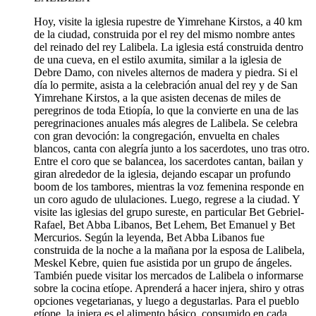
Hoy, visite la iglesia rupestre de Yimrehane Kirstos, a 40 km
de la ciudad, construida por el rey del mismo nombre antes
del reinado del rey Lalibela. La iglesia está construida dentro
de una cueva, en el estilo axumita, similar a la iglesia de
Debre Damo, con niveles alternos de madera y piedra. Si el
día lo permite, asista a la celebración anual del rey y de San
Yimrehane Kirstos, a la que asisten decenas de miles de
peregrinos de toda Etiopía, lo que la convierte en una de las
peregrinaciones anuales más alegres de Lalibela. Se celebra
con gran devoción: la congregación, envuelta en chales
blancos, canta con alegría junto a los sacerdotes, uno tras otro.
Entre el coro que se balancea, los sacerdotes cantan, bailan y
giran alrededor de la iglesia, dejando escapar un profundo
boom de los tambores, mientras la voz femenina responde en
un coro agudo de ululaciones. Luego, regrese a la ciudad. Y
visite las iglesias del grupo sureste, en particular Bet Gebriel-
Rafael, Bet Abba Libanos, Bet Lehem, Bet Emanuel y Bet
Mercurios. Según la leyenda, Bet Abba Libanos fue
construida de la noche a la mañana por la esposa de Lalibela,
Meskel Kebre, quien fue asistida por un grupo de ángeles.
También puede visitar los mercados de Lalibela o informarse
sobre la cocina etíope. Aprenderá a hacer injera, shiro y otras
opciones vegetarianas, y luego a degustarlas. Para el pueblo
etíope, la injera es el alimento básico, consumido en cada