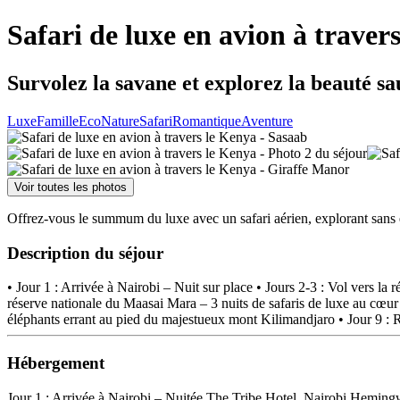
Safari de luxe en avion à traver
Survolez la savane et explorez la beauté s
Luxe
Famille
Eco
Nature
Safari
Romantique
Aventure
Voir toutes les photos
Offrez-vous le summum du luxe avec un safari aérien, explorant sans e
Description du séjour
• Jour 1 : Arrivée à Nairobi – Nuit sur place • Jours 2-3 : Vol vers la
réserve nationale du Maasai Mara – 3 nuits de safaris de luxe au cœur d
éléphants errant au pied du majestueux mont Kilimandjaro • Jour 9 : 
Hébergement
Jour 1 : Arrivée à Nairobi – Nuitée The Tribe Hotel, Nairobi Hemingw