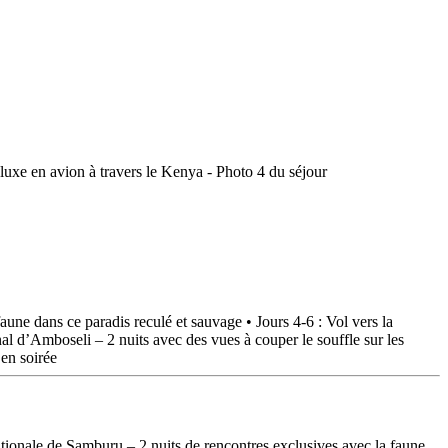
faune dans ce paradis reculé et sauvage • Jours 4-6 : Vol vers la
nal d’Amboseli – 2 nuits avec des vues à couper le souffle sur les
en soirée
tionale de Samburu – 2 nuits de rencontres exclusives avec la faune