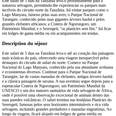
Este safari de 5 dias na Tanzânia leva-o profundamente para a
natureza selvagem, permitindo-lhe experienciar os parques mais
incríveis do circuito norte da Tanzânia. Irá visitar parques como o
Lago Manyara, famoso pelas suas aves; o Parque Nacional de
Tarangire, conhecido pelas suas gigantes árvores baobá e pelos
grandes elefantes africanos; a Cratera de Ngorongoro, um
Património Mundial; e o Serengeti, “as planícies sem fim.” Irá ficar
em lodges de gama média ou em acampamentos em tendas.
Description du séjour
Este safari de 5 dias na Tanzânia leva-o até ao coração das paisagens
mais icónicas do país, oferecendo uma viagem inesquecível pelos
destaques do circuito de safari do norte. Comece no Parque
Nacional do Lago Manyara, conhecido pela sua abundante avifauna
e ecossistemas diversos. Continue para o Parque Nacional de
Tarangire, lar de vastas manadas de elefantes, antigas árvores baobá
e a clássica paisagem de savana. A sua aventura segue depois para a
espetacular Cratera de Ngorongoro, um Património Mundial da
UNESCO e um dos maiores santuários de vida selvagem de África,
onde é possível uma observação excecional de animais dentro das
suas paredes vulcânicas. O safari termina nas lendárias Planícies do
Serengeti, famosas pelos seus horizontes intermináveis e rica vida
selvagem, incluindo grandes predadores e manadas migratórias. Ao
longo da viagem, ficará alojado em lodges de gama média ou