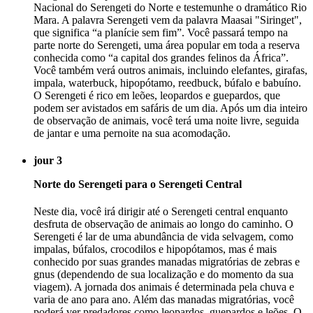
Nacional do Serengeti do Norte e testemunhe o dramático Rio
Mara. A palavra Serengeti vem da palavra Maasai "Siringet",
que significa “a planície sem fim”. Você passará tempo na
parte norte do Serengeti, uma área popular em toda a reserva
conhecida como “a capital dos grandes felinos da África”.
Você também verá outros animais, incluindo elefantes, girafas,
impala, waterbuck, hipopótamo, reedbuck, búfalo e babuíno.
O Serengeti é rico em leões, leopardos e guepardos, que
podem ser avistados em safáris de um dia. Após um dia inteiro
de observação de animais, você terá uma noite livre, seguida
de jantar e uma pernoite na sua acomodação.
jour 3
Norte do Serengeti para o Serengeti Central
Neste dia, você irá dirigir até o Serengeti central enquanto
desfruta de observação de animais ao longo do caminho. O
Serengeti é lar de uma abundância de vida selvagem, como
impalas, búfalos, crocodilos e hipopótamos, mas é mais
conhecido por suas grandes manadas migratórias de zebras e
gnus (dependendo de sua localização e do momento da sua
viagem). A jornada dos animais é determinada pela chuva e
varia de ano para ano. Além das manadas migratórias, você
poderá ver predadores como leopardos, guepardos e leões. O