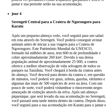
jantar e sua pernoite serão na sua acomodação.
jour 4
Serengeti Central para a Cratera de Ngorongoro para
Karatu
Após um pequeno-almoço cedo, você seguirá para um safari
em rota através do Serengeti. Você poderá conseguir avistar
animais antes de iniciar a sua viagem para a Cratera de
Ngorongoro. Este Património Mundial da UNESCO,
formado há milhões de anos, tem 600 m de profundidade e
cobre aproximadamente 260 km². Devido à sua densa
população animal de aproximadamente 25 000, a cratera
oferece a melhor observação de vida selvagem de todos os
parques na Tanzânia. Você chegará à borda da cratera antes
do almoço. Você descerá para dentro da cratera e, em questão
de minutos, você poderá ver gnus, zebras, gazelas, elefantes e
algumas das mais de 500 espécies de aves na área. Com um
pouco de sorte, você poderá vislumbrar o rinoceronte-negro
ameaçado de extinção através da relva. Após um almoço
piquenique, que será levado da sua acomodação no Serengeti,
você passará uma tarde inteira dentro da cratera. Depois disso,
você seguirá para a sua acomodação em Karatu para o jantar e