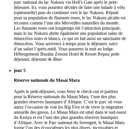
parc national du lac Nakuru via Hell’s Gate après le petit-
déjeuner. Ici, vous pourriez décider de faire une balade à vélo
(optionnelle) puis de continuer vers le lac Nakuru. Réputé
pour sa population de flamants roses, le lac Nakuru alcalin est
reconnu comme l’une des Merveilles naturelles du monde.
Les flamants roses ont longtemps été l’attraction principale,
mais le lac Nakuru abrite également une population saine de
rhinocéros noirs et blancs, ce qui en fait aussi un sanctuaire de
rhinocéros. Vous arriverez à temps pour le déjeuner, suivi
d’un safari l’après-midi. Vous passerez la nuit au lodge.
Hébergement| Buraha Zenoni Hotel & Resort Repas| petit-
déjeuner, déjeuner & dîner
jour 5
Réserve nationale du Masai Mara
Après le petit-déjeuner, vous ferez le check-out et partirez
pour la Réserve nationale du Masai Mara, l’une des plus
grandes réserves fauniques d’Afrique. C’est le parc où vous
aurez l’occasion de voir les Big Five et de vivre la migration
annuelle des gnous. Le Masai Mara est situé dans le sud-ouest
du Kenya et est l’une des plus grandes réserves fauniques
d’Afrique. Avec le Parc national du Serengeti, le Masai Mara
forme l’un des écosystèmes les plus divers, incroyables et