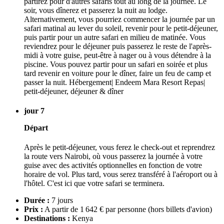
partirez pour d'autres safaris tout au long de la journée. Le
soir, vous dînerez et passerez la nuit au lodge.
Alternativement, vous pourriez commencer la journée par un
safari matinal au lever du soleil, revenir pour le petit-déjeuner,
puis partir pour un autre safari en milieu de matinée. Vous
reviendrez pour le déjeuner puis passerez le reste de l'après-
midi à votre guise, peut-être à nager ou à vous détendre à la
piscine. Vous pouvez partir pour un safari en soirée et plus
tard revenir en voiture pour le dîner, faire un feu de camp et
passer la nuit. Hébergement| Endeem Mara Resort Repas|
petit-déjeuner, déjeuner & dîner
jour 7
Départ
Après le petit-déjeuner, vous ferez le check-out et reprendrez
la route vers Nairobi, où vous passerez la journée à votre
guise avec des activités optionnelles en fonction de votre
horaire de vol. Plus tard, vous serez transféré à l'aéroport ou à
l'hôtel. C'est ici que votre safari se terminera.
Durée :
7 jours
Prix :
A partir de 1 642 € par personne
(hors billets d'avion)
Destinations :
Kenya