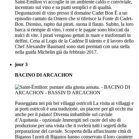
Saint-Émilion vi accoglie in un ambiente caldo e conviviale,
incentrato sul vino e su piatti semplici e di qualità.
Degustazioni di vino presso il domaine Cadet Bon È a un
episodio cantato da Omero che si riferisce la Fonte di Cadet-
Bon. Dioniso, rapito dai pirati, suona il flauto. Subito, la loro
barca si riempie di vino, i remi e le pagaie sono bloccati da
tralci di vite. I pirati vengono gettati in mare e trasformati in
delfini. Cena al Logis de la Cadène Il talento e il lavoro dello
Chef Alexandre Baumard sono stati premiati con una stella
nella guida Michelin già da febbraio 2017.
jour 3
BACINO DI ARCACHON
Passeggiata nei più bei villaggi ostricoli La visita ai villaggi e
ai porti ostricoli è una tradizione, un piacere per gli occhi ma
anche per il palato! Diventa imbattibile sul caviale
d’Aquitania - opzionale Immergiti nel cuore del sito di
produzione per una visita che ti svelerà tutti i segreti della
preparazione del caviale. Scoperta della affascinante città di
Biganos I porti di Biganos hanno conservato il loro carattere