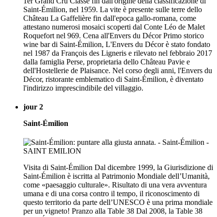
1er Grand Cru Classé fin dall'origine della classificazione di
Saint-Émilion, nel 1959. La vite è presente sulle terre dello
Château La Gaffelière fin dall'epoca gallo-romana, come
attestano numerosi mosaici scoperti dal Conte Léo de Malet
Roquefort nel 969. Cena all'Envers du Décor Primo storico
wine bar di Saint-Émilion, L'Envers du Décor è stato fondato
nel 1987 da François des Ligneris e rilevato nel febbraio 2017
dalla famiglia Perse, proprietaria dello Château Pavie e
dell'Hostellerie de Plaisance. Nel corso degli anni, l'Envers du
Décor, ristorante emblematico di Saint-Émilion, è diventato
l'indirizzo imprescindibile del villaggio.
jour 2
Saint-Émilion
Visita di Saint-Émilion Dal dicembre 1999, la Giurisdizione di
Saint-Émilion è iscritta al Patrimonio Mondiale dell’Umanità,
come «paesaggio culturale». Risultato di una vera avventura
umana e di una corsa contro il tempo, il riconoscimento di
questo territorio da parte dell’UNESCO è una prima mondiale
per un vigneto! Pranzo alla Table 38 Dal 2008, la Table 38