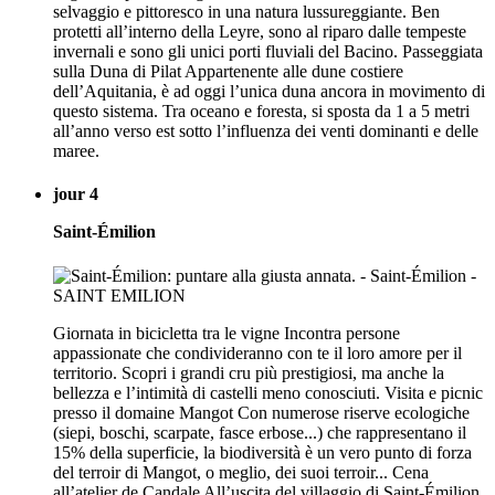
selvaggio e pittoresco in una natura lussureggiante. Ben
protetti all’interno della Leyre, sono al riparo dalle tempeste
invernali e sono gli unici porti fluviali del Bacino. Passeggiata
sulla Duna di Pilat Appartenente alle dune costiere
dell’Aquitania, è ad oggi l’unica duna ancora in movimento di
questo sistema. Tra oceano e foresta, si sposta da 1 a 5 metri
all’anno verso est sotto l’influenza dei venti dominanti e delle
maree.
jour 4
Saint-Émilion
Giornata in bicicletta tra le vigne Incontra persone
appassionate che condivideranno con te il loro amore per il
territorio. Scopri i grandi cru più prestigiosi, ma anche la
bellezza e l’intimità di castelli meno conosciuti. Visita e picnic
presso il domaine Mangot Con numerose riserve ecologiche
(siepi, boschi, scarpate, fasce erbose...) che rappresentano il
15% della superficie, la biodiversità è un vero punto di forza
del terroir di Mangot, o meglio, dei suoi terroir... Cena
all’atelier de Candale All’uscita del villaggio di Saint-Émilion,