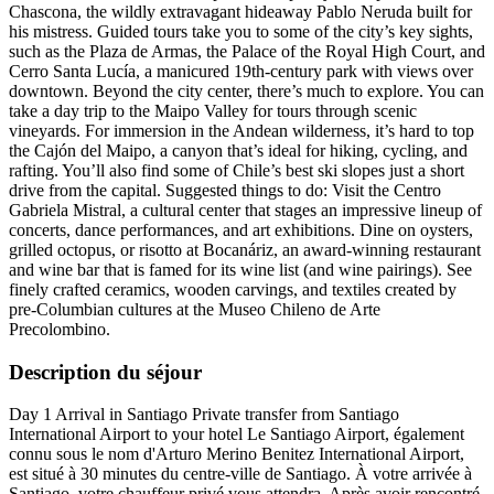
Chascona, the wildly extravagant hideaway Pablo Neruda built for
his mistress. Guided tours take you to some of the city’s key sights,
such as the Plaza de Armas, the Palace of the Royal High Court, and
Cerro Santa Lucía, a manicured 19th-century park with views over
downtown. Beyond the city center, there’s much to explore. You can
take a day trip to the Maipo Valley for tours through scenic
vineyards. For immersion in the Andean wilderness, it’s hard to top
the Cajón del Maipo, a canyon that’s ideal for hiking, cycling, and
rafting. You’ll also find some of Chile’s best ski slopes just a short
drive from the capital. Suggested things to do: Visit the Centro
Gabriela Mistral, a cultural center that stages an impressive lineup of
concerts, dance performances, and art exhibitions. Dine on oysters,
grilled octopus, or risotto at Bocanáriz, an award-winning restaurant
and wine bar that is famed for its wine list (and wine pairings). See
finely crafted ceramics, wooden carvings, and textiles created by
pre-Columbian cultures at the Museo Chileno de Arte
Precolombino.
Description du séjour
Day 1 Arrival in Santiago Private transfer from Santiago
International Airport to your hotel Le Santiago Airport, également
connu sous le nom d'Arturo Merino Benitez International Airport,
est situé à 30 minutes du centre-ville de Santiago. À votre arrivée à
Santiago, votre chauffeur privé vous attendra. Après avoir rencontré