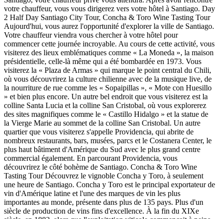
votre chauffeur, vous vous dirigerez vers votre hôtel à Santiago. Day
2 Half Day Santiago City Tour, Concha & Toro Wine Tasting Tour
Aujourd'hui, vous aurez l'opportunité d'explorer la ville de Santiago.
Votre chauffeur viendra vous chercher à votre hôtel pour
commencer cette journée incroyable. Au cours de cette activité, vous
visiterez des lieux emblématiques comme « La Moneda », la maison
présidentielle, celle-là même qui a été bombardée en 1973. Vous
visiterez la « Plaza de Armas » qui marque le point central du Chili,
où vous découvrirez la culture chilienne avec de la musique live, de
la nourriture de rue comme les « Sopaipillas », « Mote con Huesillo
» et bien plus encore. Un autre bel endroit que vous visiterez est la
colline Santa Lucia et la colline San Cristobal, où vous explorerez
des sites magnifiques comme le « Castillo Hidalgo » et la statue de
la Vierge Marie au sommet de la colline San Cristobal. Un autre
quartier que vous visiterez s'appelle Providencia, qui abrite de
nombreux restaurants, bars, musées, parcs et le Costanera Center, le
plus haut bâtiment d'Amérique du Sud avec le plus grand centre
commercial également. En parcourant Providencia, vous
découvrirez le côté bohème de Santiago. Concha & Toro Wine
Tasting Tour Découvrez le vignoble Concha y Toro, à seulement
une heure de Santiago. Concha y Toro est le principal exportateur de
vin d'Amérique latine et l'une des marques de vin les plus
importantes au monde, présente dans plus de 135 pays. Plus d'un
siècle de production de vins fins d'excellence. À la fin du XIXe