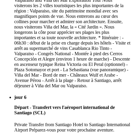
Valparaiso and Viña del Mar Exploration Tour Nous
visiterons les 2 villes touristiques les plus importantes de la
région : Valparaiso, site du patrimoine mondial avec ses
magnifiques points de vue. Nous entrerons au cœur des
collines pour marcher et admirer son architecture. Ensuite,
nous visiterons Viña del Mar, la « Cité Jardin ». Nous
longerons la côte pour apprécier ses plages les plus
importantes et sa toute nouvelle architecture. * Itinéraire : -
06h30 : début de la prise en charge depuis les hôtels - Visite et
arrêt au supermarché de vins Casablanca Rio Tinto -
Valparaiso - Congrès National - Montée à pied des Cerros
Concepción et Alegre (environ 1 heure de marche) - Descente
en ascenseur typique Reina Victoria ou El Peral (optionnel) -
Plaza Sotomayor et port - La Sebastiana (vue panoramique) -
Viña del Mar - Bord de mer - Châteaux Wulf et Arabe -
Avenue Pérou - Arrêt à la plage - Retour à Santiago, arrêt
déjeuner à Viña del Mar ou Valparaiso.
jour 6
Départ - Transfert vers l'aéroport international de
Santiago (SCL)
Private Transfer from Santiago Hotel to Santiago International
Airport Préparez-vous pour votre prochaine aventure.