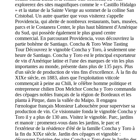
explorerez des sites magnifiques comme le « Castillo Hidalgo
» et la statue de la Sainte Vierge au sommet de la colline San
Cristobal. Un autre quartier que vous visiterez s'appelle
Providencia, qui abrite de nombreux restaurants, bars, musées,
parcs et le Costanera Center, le plus haut bâtiment d'Amérique
du Sud, qui possède également le plus grand centre
commercial. En parcourant Providencia, vous découvrirez la
partie bohème de Santiago. Concha & Toro Wine Tasting
Tour Découvrez le vignoble Concha y Toro, à seulement une
heure de Santiago. Concha y Toro est le principal exportateur
de vin d'Amérique latine et l'une des marques de vin les plus
importantes au monde, présente dans plus de 135 pays. Plus
d'un siècle de production de vins fins d'excellence. À la fin du
XIXe siècle, en 1883, alors que l'exploitation viticole
commençait à peine au Chili, le célèbre homme politique et
entrepreneur chilien Don Melchor Concha y Toro commanda
des cépages nobles français de la région de Bordeaux et les
planta à Pirque, dans la vallée du Maipo. Il engagea
l'œnologue français Monsieur Labouchère pour superviser sa
production de vin. Ce visionnaire fonda le vignoble Concha y
Toro il y a plus de 130 ans. Visitez le vignoble. Parc, jardins
et manoir : promenez-vous dans les jardins, le parc et
l'extérieur de la résidence d'été de la famille Concha y Toro à
la fin du XIXe siècle. Jardin des cépages et vignoble :
découvrez l'origine des vins Concha y Toro dans le Jardin des