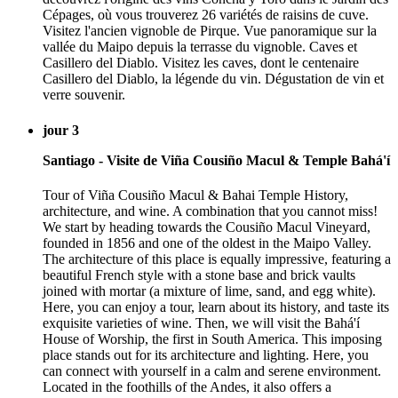
Cépages, où vous trouverez 26 variétés de raisins de cuve.
Visitez l'ancien vignoble de Pirque. Vue panoramique sur la
vallée du Maipo depuis la terrasse du vignoble. Caves et
Casillero del Diablo. Visitez les caves, dont le centenaire
Casillero del Diablo, la légende du vin. Dégustation de vin et
verre souvenir.
jour 3
Santiago - Visite de Viña Cousiño Macul & Temple Bahá'í
Tour of Viña Cousiño Macul & Bahai Temple History,
architecture, and wine. A combination that you cannot miss!
We start by heading towards the Cousiño Macul Vineyard,
founded in 1856 and one of the oldest in the Maipo Valley.
The architecture of this place is equally impressive, featuring a
beautiful French style with a stone base and brick vaults
joined with mortar (a mixture of lime, sand, and egg white).
Here, you can enjoy a tour, learn about its history, and taste its
exquisite varieties of wine. Then, we will visit the Bahá'í
House of Worship, the first in South America. This imposing
place stands out for its architecture and lighting. Here, you
can connect with yourself in a calm and serene environment.
Located in the foothills of the Andes, it also offers a