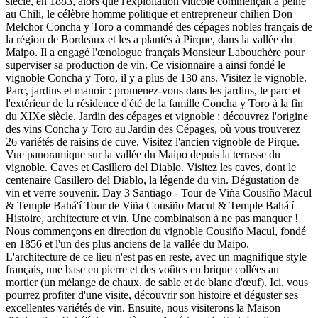
siècle, en 1883, alors que l'exploitation viticole commençait à peine
au Chili, le célèbre homme politique et entrepreneur chilien Don
Melchor Concha y Toro a commandé des cépages nobles français de
la région de Bordeaux et les a plantés à Pirque, dans la vallée du
Maipo. Il a engagé l'œnologue français Monsieur Labouchère pour
superviser sa production de vin. Ce visionnaire a ainsi fondé le
vignoble Concha y Toro, il y a plus de 130 ans. Visitez le vignoble.
Parc, jardins et manoir : promenez-vous dans les jardins, le parc et
l'extérieur de la résidence d'été de la famille Concha y Toro à la fin
du XIXe siècle. Jardin des cépages et vignoble : découvrez l'origine
des vins Concha y Toro au Jardin des Cépages, où vous trouverez
26 variétés de raisins de cuve. Visitez l'ancien vignoble de Pirque.
Vue panoramique sur la vallée du Maipo depuis la terrasse du
vignoble. Caves et Casillero del Diablo. Visitez les caves, dont le
centenaire Casillero del Diablo, la légende du vin. Dégustation de
vin et verre souvenir. Day 3 Santiago - Tour de Viña Cousiño Macul
& Temple Bahá'í Tour de Viña Cousiño Macul & Temple Bahá'í
Histoire, architecture et vin. Une combinaison à ne pas manquer !
Nous commençons en direction du vignoble Cousiño Macul, fondé
en 1856 et l'un des plus anciens de la vallée du Maipo.
L'architecture de ce lieu n'est pas en reste, avec un magnifique style
français, une base en pierre et des voûtes en brique collées au
mortier (un mélange de chaux, de sable et de blanc d'œuf). Ici, vous
pourrez profiter d'une visite, découvrir son histoire et déguster ses
excellentes variétés de vin. Ensuite, nous visiterons la Maison