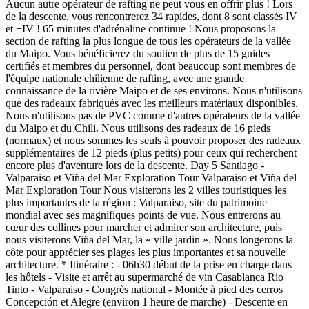
Aucun autre opérateur de rafting ne peut vous en offrir plus ! Lors
de la descente, vous rencontrerez 34 rapides, dont 8 sont classés IV
et +IV ! 65 minutes d'adrénaline continue ! Nous proposons la
section de rafting la plus longue de tous les opérateurs de la vallée
du Maipo. Vous bénéficierez du soutien de plus de 15 guides
certifiés et membres du personnel, dont beaucoup sont membres de
l'équipe nationale chilienne de rafting, avec une grande
connaissance de la rivière Maipo et de ses environs. Nous n'utilisons
que des radeaux fabriqués avec les meilleurs matériaux disponibles.
Nous n'utilisons pas de PVC comme d'autres opérateurs de la vallée
du Maipo et du Chili. Nous utilisons des radeaux de 16 pieds
(normaux) et nous sommes les seuls à pouvoir proposer des radeaux
supplémentaires de 12 pieds (plus petits) pour ceux qui recherchent
encore plus d'aventure lors de la descente. Day 5 Santiago -
Valparaiso et Viña del Mar Exploration Tour Valparaiso et Viña del
Mar Exploration Tour Nous visiterons les 2 villes touristiques les
plus importantes de la région : Valparaiso, site du patrimoine
mondial avec ses magnifiques points de vue. Nous entrerons au
cœur des collines pour marcher et admirer son architecture, puis
nous visiterons Viña del Mar, la « ville jardin ». Nous longerons la
côte pour apprécier ses plages les plus importantes et sa nouvelle
architecture. * Itinéraire : - 06h30 début de la prise en charge dans
les hôtels - Visite et arrêt au supermarché de vin Casablanca Rio
Tinto - Valparaiso - Congrès national - Montée à pied des cerros
Concepción et Alegre (environ 1 heure de marche) - Descente en