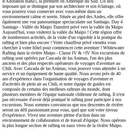
d'Adoration Bahá'í, la première en Amérique du Sud. Un lieu
imposant qui se distingue par son architecture et son éclairage, où
vous pourrez vous connecter avec vous-même dans un
environnement calme et serein. Située au pied des Andes, elle offre
également une vue panoramique spectaculaire sur Santiago. Day 4
Santiago - Vallée du Maipo Transfert privé vers la vallée du Maipo
Aujourd'hui, vous visiterez la vallée du Maipo ! Cette région offre
de nombreuses activités, de la visite d'un vignoble à la pratique du
rafting et bien plus encore ! Votre chauffeur privé viendra vous
chercher à votre hôtel pour commencer cette aventure ! Whitewater
Rafting dans la rivière Maipo - Classe IV & +IV Nos excursions de
rafting sont opérées par Cascada de las Animas, l'un des plus
anciens et des plus respectés opérateurs de voyages d'aventure au
Chili. Avec Cascada de las Animas, vous pouvez vous attendre à un
service et un équipement de haute qualité. Nous avons près de 40
ans d'expérience dans l'organisation de voyages d'aventure et
d'activités de plein air au Chili, et notre équipe de guides est
composée de certains des meilleurs rafteurs du monde, dont
plusieurs membres de l'équipe nationale chilienne de rafting. Il n'est
pas nécessaire d'avoir déjà pratiqué le rafting pour participer à nos
excursions. Nous sommes convaincus que nos descentes de rivière
seront un défi passionnant pour vous, quel que soit votre niveau
d'expérience. Vivez une aventure pleine d'action dans un
environnement de collaboration et de travail d'équipe. Nous opérons
la plus longue section de rafting en eaux vives de la rivière Maipo.