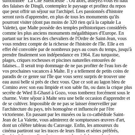
surnommée "La Cité Silencieuse". Ou alors, asseyez-vous en haut
des falaises de Dingli, contemplez le paysage et profitez du repos
que peut offrir un séjour sur l'archipel. Les passionnés d'histoire
seront ravis d'apprendre, en plus de tous les monuments qu'ils
pourront visiter (dont pas moins de 320 rien qu'à la capitale La
Valette), que Malte possède des temples préhistoriques considérés
comme les plus anciens monuments mégalithiques d'Europe. En
partant sur les traces des chevaliers de l'Ordre de Saint-Jean, vous
vous rendrez compte de la richesse de l'histoire de l'île. Elle a en
effet été convoitée par de nombreux pays au cours du temps, jusqu'à
prendre finalement son indépendance en 1964. Eau turquoise,
plages, criques rocheuses et piscines naturelles entourées de
falaises... Il serait trop dommage de ne pas profiter de l'eau lors de
vos prochaines vacances à Malte. Il y a tellement de petits coins de
paradis de ce genre sur l'île que vous serez surpris de trouver une
eau aussi belle si près de chez vous. Que ce soit au lagon bleu de
Comino avec son eau limpide et son sable fin, ou dans la crique plus
secrète de Wied Il-Għasri à Gozo, vous tomberez forcément sous le
charme. Votre séjour à Malte sera une belle occasion d'apprendre et
de se cultiver. Impossible de ne pas se laisser émerveiller par
l'architecture du pays, très homogène et influencée par l'ère
victorienne. En passant par les musées ou la co-cathédrale Saint-
Jean de La Valette, vous admirerez de somptueuses œuvres d'art,
dont un célèbre tableau du Caravage. Enfin, les amoureux du
cinéma partiront sur les traces de leurs films et séries préférés,