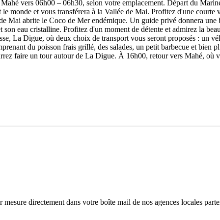
 Mahé vers 06h00 – 06h30, selon votre emplacement. Départ du Marine Ch
 le monde et vous transférera à la Vallée de Mai. Profitez d'une courte v
Mai abrite le Coco de Mer endémique. Un guide privé donnera une brève
son eau cristalline. Profitez d'un moment de détente et admirez la beau
e, La Digue, où deux choix de transport vous seront proposés : un vélo
enant du poisson frais grillé, des salades, un petit barbecue et bien pl
ez faire un tour autour de La Digue. À 16h00, retour vers Mahé, où v
r mesure directement dans votre boîte mail de nos agences locales parte