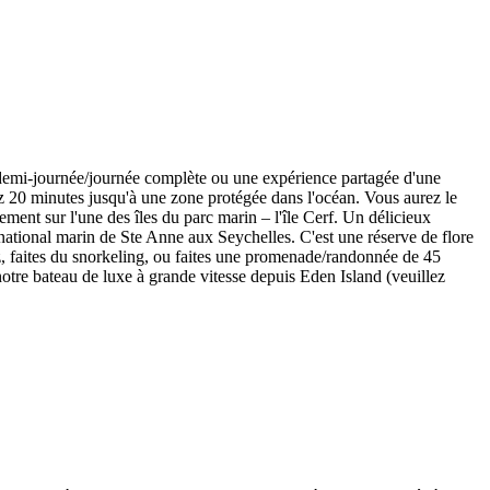
e demi-journée/journée complète ou une expérience partagée d'une
z 20 minutes jusqu'à une zone protégée dans l'océan. Vous aurez le
ment sur l'une des îles du parc marin – l'île Cerf. Un délicieux
c national marin de Ste Anne aux Seychelles. C'est une réserve de flore
ez, faites du snorkeling, ou faites une promenade/randonnée de 45
notre bateau de luxe à grande vitesse depuis Eden Island (veuillez