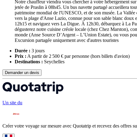
Notre chauffeur viendra vous chercher à votre hébergement sur
jetée de Praslin à 08h45. Un bus navette partagé accueillera tout
patrimoine mondial de l'UNESCO, et de son musée. La Vallée de 
vers la plage d'Anse Lazio, connue pour son sable blanc doux et 
12h15 et naviguez vers La Digue. À 12h30, débarquez à La Pass
dégusterez notre cuisine créole locale (chez Chez Marston), compr
monde (Anse Source D’Argent – L’Union Estate), ou vous pourr
Excursion partagée uniquement avec d'autres touristes
Durée :
3 jours
Prix :
A partir de 2 500 € par personne
(hors billets d'avion)
Destinations :
Seychelles
Demander un devis
Un site du
Créer votre voyage sur mesure avec Quotatrip et recevez des offres su