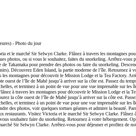
ia et le marché Sir Selwyn Clarke. Flânez à travers les montagnes pou
s photos, ou si vous le souhaitez, faites du snorkeling. Arrêtez-vous po
age de Takamaka pour prendre des photos ou faire du snorkeling. Descen
ouvenirs). Découvrez Eden Island, la partie moderne de l’île. Retournez
rs les montagnes pour découvrir le Mission Lodge et la Tea Factory. Ar
e ouest de l’île de Mahé jusqu’à arriver sur la côte est. Passez du temps
helles, et terminez à un point de vue pour une vue imprenable sur les î
Flânez à travers les montagnes pour découvrir le Mission Lodge et la Te
rez la côte ouest de l’île de Mahé jusqu’à arriver sur la côte est. Passe
helles, et terminez à un point de vue pour une vue imprenable sur les î
e des photos, voir quelques tortues géantes et admirer la beauté. Parcou
x restaurants. Visitez Victoria et le marché Sir Selwyn Clarke. Flânez 
 vous souhaitez faire du snorkeling. Retournez à votre hébergement. Op
 le marché Sir Selwyn Clarke. Arrêtez-vous pour déjeuner et profitez de n