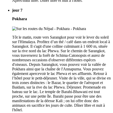
Après-midi libre. Dîner libre et nuit à l'hôtel.
jour 7
Pokhara
Tôt le matin, route vers Sarangkot pour voir le lever du soleil
sur l'Himalaya. Profitez d’un thé / café dans un endroit local à
Sarangkot. Il s'agit d'une colline culminant à 1 600 m, située
sur la rive nord du lac Phewa. Sur le chemin de Sarangkot,
vous traverserez la forêt de Schima-Catonopsis et aurez de
nombreuses occasions d'observer différentes espèces
d'oiseaux. Depuis Sarangkot, vous pouvez voir la vallée de
Pokhara ainsi que la chaîne de l'Annapurna. Vous pouvez
également apercevoir le lac Phewa et ses affluents. Retour à
l’hôtel pour le petit-déjeuner. Visite de la ville, qui se divise en
trois zones distinctes : le Bazar, le quartier de l'aéroport et
Baidam, sur la rive du lac Phewa. Déjeuner. Promenade en
bateau sur le lac. Le temple de Barahi-Bhawani est tout
proche, sur une petite île. Barahi passe pour être une des
manifestations de la déesse Kali ; on lui offre donc des
animaux en sacrifice les jours de culte. Dîner libre et nuit à
l'hôtel.