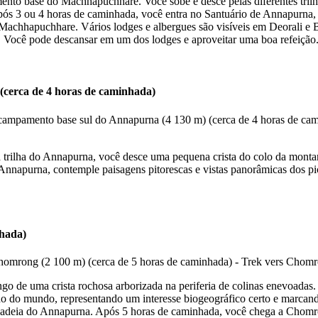
to base do Machhapuchhare. Você sobe e desce pelas diferentes trilh
s 3 ou 4 horas de caminhada, você entra no Santuário de Annapurna, 
do Machhapuchhare. Vários lodges e albergues são visíveis em Deorali e
Você pode descansar em um dos lodges e aproveitar uma boa refeição.
(cerca de 4 horas de caminhada)
trilha do Annapurna, você desce uma pequena crista do colo da monta
o Annapurna, contemple paisagens pitorescas e vistas panorâmicas dos 
nhada)
o de uma crista rochosa arborizada na periferia de colinas enevoadas
 do mundo, representando um interesse biogeográfico certo e marcando a
 cadeia do Annapurna. Após 5 horas de caminhada, você chega a Chomr