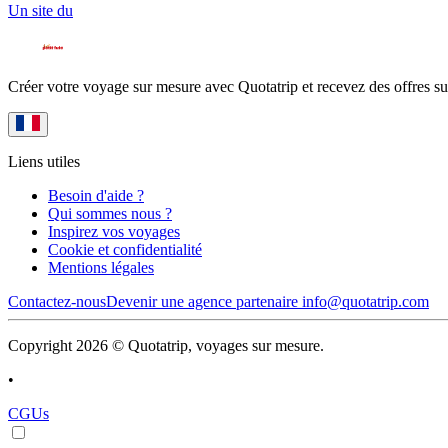
Un site du
Créer votre voyage sur mesure avec Quotatrip et recevez des offres su
Liens utiles
Besoin d'aide ?
Qui sommes nous ?
Inspirez vos voyages
Cookie et confidentialité
Mentions légales
Contactez-nous
Devenir une agence partenaire
info@quotatrip.com
Copyright 2026 © Quotatrip, voyages sur mesure.
•
CGUs