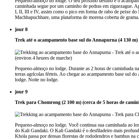
Pequeno-almoço no lodge. O seu próximo destino é o acampamen
caminhada segue por um caminho de pedras em ziguezague. Apó
I, II, III e IV, assim como o pico em forma de rabo de peixe 
Machhapuchhare, uma plataforma de morena coberta de grama. 
jour 8
Trek até o acampamento base sul do Annapurna (4 130 m) 
Pequeno-almoço no lodge. Durante as 2 horas de caminhada na 
terras agrícolas férteis. Ao chegar ao acampamento base sul d
lodge. Noite no lodge.
jour 9
Trek para Chomrong (2 100 m) (cerca de 5 horas de cami
Pequeno-almoço no lodge. Você continua sua caminhada ao long
do Kali Gandaki. O Kali Gandaki é o desfiladeiro mais profundo
Khola passa por densas florestas de rododendros e bambus na