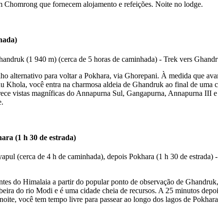
m Chomrong que fornecem alojamento e refeições. Noite no lodge.
hada)
alternativo para voltar a Pokhara, via Ghorepani. À medida que avança 
 Khola, você entra na charmosa aldeia de Ghandruk ao final de uma ca
ce vistas magníficas do Annapurna Sul, Gangapurna, Annapurna III e 
e.
ara (1 h 30 de estrada)
ntes do Himalaia a partir do popular ponto de observação de Ghandruk,
 beira do rio Modi e é uma cidade cheia de recursos. A 25 minutos depoi
 noite, você tem tempo livre para passear ao longo dos lagos de Pokhara