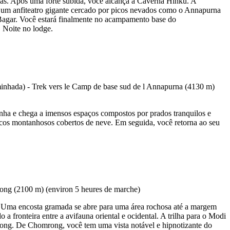
as. Após uma forte subida, você alcança a Caverna Hinku. A
um anfiteatro gigante cercado por picos nevados como o Annapurna
 Bagar. Você estará finalmente no acampamento base do
 Noite no lodge.
nha e chega a imensos espaços compostos por prados tranquilos e
picos montanhosos cobertos de neve. Em seguida, você retorna ao seu
. Uma encosta gramada se abre para uma área rochosa até a margem
 fronteira entre a avifauna oriental e ocidental. A trilha para o Modi
ong. De Chomrong, você tem uma vista notável e hipnotizante do