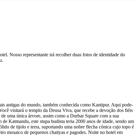
tel. Nosso representante irá recolher duas fotos de identidade do
u.
mais antigas do mundo, também conhecida como Kantipur. Aqui pode-
 Você visitará o templo da Deusa Viva, que recebe a devoção dos fiéis
ra de uma única árvore, assim como a Durbar Square com a sua
 de Katmandu, este stupa budista teria 2000 anos de idade, sendo um
ólido de tijolo e terra, suportando uma nobre flecha cónica cujo topo é
eiro mosaico de pequenos chaityas e pagodes. Noite no hotel em