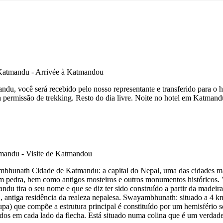
u, você será recebido pelo nosso representante e transferido para o ho
 permissão de trekking. Resto do dia livre. Noite no hotel em Katmand
ambhunath Cidade de Katmandu: a capital do Nepal, uma das cidades 
s em pedra, bem como antigos mosteiros e outros monumentos históricos.
du tira o seu nome e que se diz ter sido construído a partir da madei
antiga residência da realeza nepalesa. Swayambhunath: situado a 4 km
upa) que compõe a estrutura principal é constituído por um hemisfério s
dos em cada lado da flecha. Está situado numa colina que é um verdad