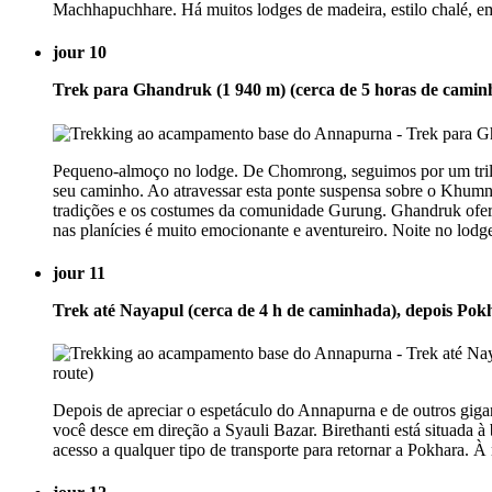
Machhapuchhare. Há muitos lodges de madeira, estilo chalé, e
jour 10
Trek para Ghandruk (1 940 m) (cerca de 5 horas de camin
Pequeno-almoço no lodge. De Chomrong, seguimos por um trilho 
seu caminho. Ao atravessar esta ponte suspensa sobre o Khumnu
tradições e os costumes da comunidade Gurung. Ghandruk ofere
nas planícies é muito emocionante e aventureiro. Noite no lodg
jour 11
Trek até Nayapul (cerca de 4 h de caminhada), depois Pokh
Depois de apreciar o espetáculo do Annapurna e de outros giga
você desce em direção a Syauli Bazar. Birethanti está situada à
acesso a qualquer tipo de transporte para retornar a Pokhara. À