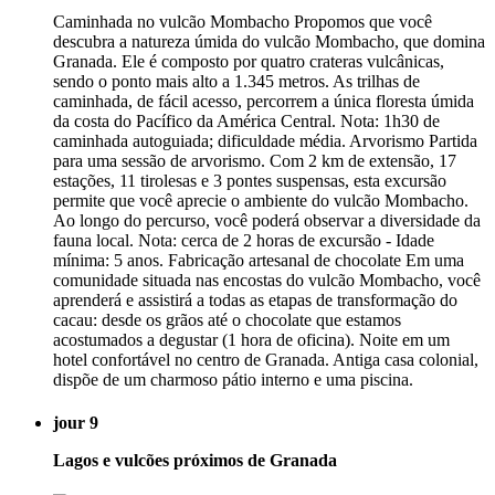
Caminhada no vulcão Mombacho Propomos que você
descubra a natureza úmida do vulcão Mombacho, que domina
Granada. Ele é composto por quatro crateras vulcânicas,
sendo o ponto mais alto a 1.345 metros. As trilhas de
caminhada, de fácil acesso, percorrem a única floresta úmida
da costa do Pacífico da América Central. Nota: 1h30 de
caminhada autoguiada; dificuldade média. Arvorismo Partida
para uma sessão de arvorismo. Com 2 km de extensão, 17
estações, 11 tirolesas e 3 pontes suspensas, esta excursão
permite que você aprecie o ambiente do vulcão Mombacho.
Ao longo do percurso, você poderá observar a diversidade da
fauna local. Nota: cerca de 2 horas de excursão - Idade
mínima: 5 anos. Fabricação artesanal de chocolate Em uma
comunidade situada nas encostas do vulcão Mombacho, você
aprenderá e assistirá a todas as etapas de transformação do
cacau: desde os grãos até o chocolate que estamos
acostumados a degustar (1 hora de oficina). Noite em um
hotel confortável no centro de Granada. Antiga casa colonial,
dispõe de um charmoso pátio interno e uma piscina.
jour 9
Lagos e vulcões próximos de Granada