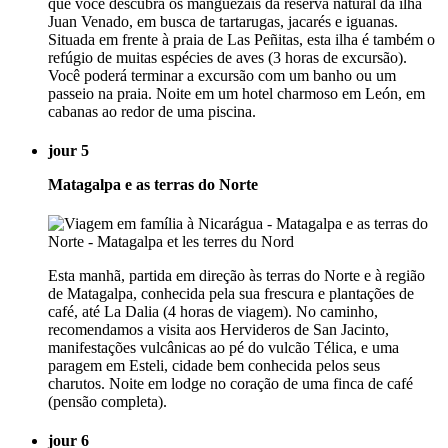
que você descubra os manguezais da reserva natural da ilha
Juan Venado, em busca de tartarugas, jacarés e iguanas.
Situada em frente à praia de Las Peñitas, esta ilha é também o
refúgio de muitas espécies de aves (3 horas de excursão).
Você poderá terminar a excursão com um banho ou um
passeio na praia. Noite em um hotel charmoso em León, em
cabanas ao redor de uma piscina.
jour 5
Matagalpa e as terras do Norte
Esta manhã, partida em direção às terras do Norte e à região
de Matagalpa, conhecida pela sua frescura e plantações de
café, até La Dalia (4 horas de viagem). No caminho,
recomendamos a visita aos Hervideros de San Jacinto,
manifestações vulcânicas ao pé do vulcão Télica, e uma
paragem em Esteli, cidade bem conhecida pelos seus
charutos. Noite em lodge no coração de uma finca de café
(pensão completa).
jour 6