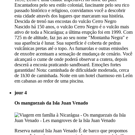
Encantadora pelo seu estilo colonial, fascinante pelo seu rico
passado histórico e religioso, convidamos você a descobrir
esta cidade através dos lugares que marcaram sua história.
Descida de trenó nas encostas do vulcão Cerro Negro
Nascido há 150 anos, o vulcão Cerro Negro é o vulcão mais
ativo de toda a Nicarágua; a última erupção foi em 1999. Com
725 m de altitude, faz jus ao seu nome "Montanha Negra" e
sua aparência é lunar. Sua superfície é coberta de pedras
vulcânicas pretas até o topo. As fumarolas e outras emissões
de enxofre acentuam a sensação de mudança de cenário. Você
alcançará o cume de onde poderá observar a cratera, depois
descerá a encosta praticando sandboard. Emoções fortes
garantidas! Nota: caminhada de dificuldade moderada, cerca
de 1h30 de caminhada. Noite em um hotel charmoso em León
em cabanas ao redor de uma piscina.
jour 4
Os manguezais da Isla Juan Venado
Reserva natural Isla Juan Venado É de barco que propomos