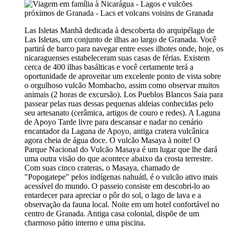
Las Isletas Manhã dedicada à descoberta do arquipélago de
Las Isletas, um conjunto de ilhas ao largo de Granada. Você
partirá de barco para navegar entre esses ilhotes onde, hoje, os
nicaraguenses estabeleceram suas casas de férias. Existem
cerca de 400 ilhas basálticas e você certamente terá a
oportunidade de aproveitar um excelente ponto de vista sobre
o orgulhoso vulcão Mombacho, assim como observar muitos
animais (2 horas de excursão). Los Pueblos Blancos Saia para
passear pelas ruas dessas pequenas aldeias conhecidas pelo
seu artesanato (cerâmica, artigos de couro e redes). A Laguna
de Apoyo Tarde livre para descansar e nadar no cenário
encantador da Laguna de Apoyo, antiga cratera vulcânica
agora cheia de água doce. O vulcão Masaya à noite! O
Parque Nacional do Vulcão Masaya é um lugar que lhe dará
uma outra visão do que acontece abaixo da crosta terrestre.
Com suas cinco crateras, o Masaya, chamado de
"Popogatepe" pelos indígenas nahuátl, é o vulcão ativo mais
acessível do mundo. O passeio consiste em descobri-lo ao
entardecer para apreciar o pôr do sol, o lago de lava e a
observação da fauna local. Noite em um hotel confortável no
centro de Granada. Antiga casa colonial, dispõe de um
charmoso pátio interno e uma piscina.