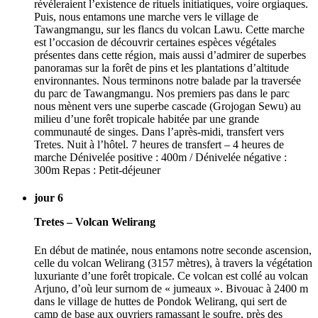
révéleraient l’existence de rituels initiatiques, voire orgiaques.
Puis, nous entamons une marche vers le village de
Tawangmangu, sur les flancs du volcan Lawu. Cette marche
est l’occasion de découvrir certaines espèces végétales
présentes dans cette région, mais aussi d’admirer de superbes
panoramas sur la forêt de pins et les plantations d’altitude
environnantes. Nous terminons notre balade par la traversée
du parc de Tawangmangu. Nos premiers pas dans le parc
nous mènent vers une superbe cascade (Grojogan Sewu) au
milieu d’une forêt tropicale habitée par une grande
communauté de singes. Dans l’après-midi, transfert vers
Tretes. Nuit à l’hôtel. 7 heures de transfert – 4 heures de
marche Dénivelée positive : 400m / Dénivelée négative :
300m Repas : Petit-déjeuner
jour 6
Tretes – Volcan Welirang
En début de matinée, nous entamons notre seconde ascension,
celle du volcan Welirang (3157 mètres), à travers la végétation
luxuriante d’une forêt tropicale. Ce volcan est collé au volcan
Arjuno, d’où leur surnom de « jumeaux ». Bivouac à 2400 m
dans le village de huttes de Pondok Welirang, qui sert de
camp de base aux ouvriers ramassant le soufre, près des