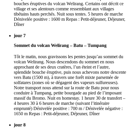
bouches éruptives du volcan Welirang. Certains ont décrit ce
village et ses alentours comme ressemblant aux villages
tibétains hauts perchés. Nuit sous tentes. 5 heures de marche
Dénivelée positive : 1600 m Repas : Petit-déjeuner, Déjeuner,
Dîner
jour 7
Sommet du volcan Welirang – Batu – Tumpang
Tôt le matin, nous gravissons les pentes jusqu’au sommet du
volcan Welirang. Nous descendons du sommet en nous
approchant de ses deux cratères, l’un éteint et l’autre,
splendide bouche éruptive, puis nous achevons notre descente
vers Batu (1500 m), à travers une forêt mixte parsemée de
solfatares (zones où se dégagent des vapeurs sulfureuses).
Notre transport nous attend sur la route de Batu pour nous
conduire à Tumpang, petite bourgade au pied de l’imposant
massif du Bromo. Nuit en homestay. 1 heure 30 de transfert –
4 heures 30 à 6 heures de marche (suivant l’itinéraire
emprunté) Dénivelée positive : 700 m / Dénivelée négative :
1650 m Repas : Petit-déjeuner, Déjeuner, Dîner
jour 8