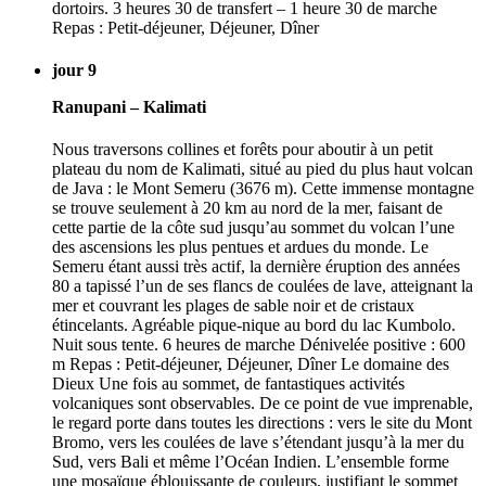
dortoirs. 3 heures 30 de transfert – 1 heure 30 de marche
Repas : Petit-déjeuner, Déjeuner, Dîner
jour 9
Ranupani – Kalimati
Nous traversons collines et forêts pour aboutir à un petit
plateau du nom de Kalimati, situé au pied du plus haut volcan
de Java : le Mont Semeru (3676 m). Cette immense montagne
se trouve seulement à 20 km au nord de la mer, faisant de
cette partie de la côte sud jusqu’au sommet du volcan l’une
des ascensions les plus pentues et ardues du monde. Le
Semeru étant aussi très actif, la dernière éruption des années
80 a tapissé l’un de ses flancs de coulées de lave, atteignant la
mer et couvrant les plages de sable noir et de cristaux
étincelants. Agréable pique-nique au bord du lac Kumbolo.
Nuit sous tente. 6 heures de marche Dénivelée positive : 600
m Repas : Petit-déjeuner, Déjeuner, Dîner Le domaine des
Dieux Une fois au sommet, de fantastiques activités
volcaniques sont observables. De ce point de vue imprenable,
le regard porte dans toutes les directions : vers le site du Mont
Bromo, vers les coulées de lave s’étendant jusqu’à la mer du
Sud, vers Bali et même l’Océan Indien. L’ensemble forme
une mosaïque éblouissante de couleurs, justifiant le sommet