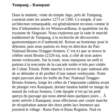
Tumpang – Ranupani
Dans la matinée, visite du temple Jago, près de Tumpang,
construit entre les années 1275 et 1300. Ce temple, d’une
architecture remarquable, est généralement reconnu comme le
lieu d’inhumation du roi Wisnuwardhana, le quatrième roi du
royaume de Singosari. Nous explorons par la suite le marché
traditionnel de Tumpang, à la recherche de découvertes
gastronomiques et d’authenticité. Retour au homestay pour le
déjeuner, puis nous partons en Jeep en direction du Parc
National Bromo-Tengger-Semeru. C’est ici que se trouve le
célèbre mont Bromo (2329 m), noir, à côté de trois autres
monts verdoyants. Sur la route, nous marquons un arrêt et
partons à la rencontre de la cascade isolée et très peu visitée
de Coban Trisula. Petite marche à travers le parc national afin
de se détendre et de profiter d’une nature verdoyante. Notre
trajet parcourt alors les forêts du Parc National Tengger-
Bromo-Semeru, longe les crêtes de l’imposante caldeira avant
de plonger vers Ranupani, dernier bastion habité en marge du
massif du volcan Semeru. Cette épopée n’est qu’un petit
aperçu du paysage qui nous attend dans quelques jours… À
notre arrivée à Ranupani, nous effectuons une courte marche
de récupération autour des deux petits lacs brumeux qui
jouxtent le village : Ranu Pani et Ranu Regulon. Nuit en