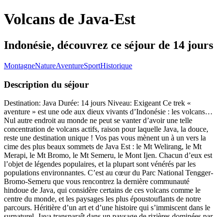
Volcans de Java-Est
Indonésie, découvrez ce séjour de 14 jours
Montagne
Nature
Aventure
Sport
Historique
Description du séjour
Destination: Java Durée: 14 jours Niveau: Exigeant Ce trek «
aventure » est une ode aux dieux vivants d’Indonésie : les volcans…
Nul autre endroit au monde ne peut se vanter d’avoir une telle
concentration de volcans actifs, raison pour laquelle Java, la douce,
reste une destination unique ! Vos pas vous mènent un à un vers la
cime des plus beaux sommets de Java Est : le Mt Welirang, le Mt
Merapi, le Mt Bromo, le Mt Semeru, le Mont Ijen. Chacun d’eux est
l’objet de légendes populaires, et la plupart sont vénérés par les
populations environnantes. C’est au cœur du Parc National Tengger-
Bromo-Semeru que vous rencontrez la dernière communauté
hindoue de Java, qui considère certains de ces volcans comme le
centre du monde, et les paysages les plus époustouflants de notre
parcours. Héritière d’un art et d’une histoire qui s’immiscent dans le
surnaturel, Java transparaît dans un paysage de rizières dominées par