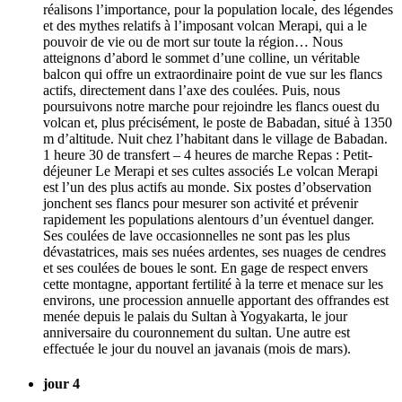
réalisons l’importance, pour la population locale, des légendes
et des mythes relatifs à l’imposant volcan Merapi, qui a le
pouvoir de vie ou de mort sur toute la région… Nous
atteignons d’abord le sommet d’une colline, un véritable
balcon qui offre un extraordinaire point de vue sur les flancs
actifs, directement dans l’axe des coulées. Puis, nous
poursuivons notre marche pour rejoindre les flancs ouest du
volcan et, plus précisément, le poste de Babadan, situé à 1350
m d’altitude. Nuit chez l’habitant dans le village de Babadan.
1 heure 30 de transfert – 4 heures de marche Repas : Petit-
déjeuner Le Merapi et ses cultes associés Le volcan Merapi
est l’un des plus actifs au monde. Six postes d’observation
jonchent ses flancs pour mesurer son activité et prévenir
rapidement les populations alentours d’un éventuel danger.
Ses coulées de lave occasionnelles ne sont pas les plus
dévastatrices, mais ses nuées ardentes, ses nuages de cendres
et ses coulées de boues le sont. En gage de respect envers
cette montagne, apportant fertilité à la terre et menace sur les
environs, une procession annuelle apportant des offrandes est
menée depuis le palais du Sultan à Yogyakarta, le jour
anniversaire du couronnement du sultan. Une autre est
effectuée le jour du nouvel an javanais (mois de mars).
jour 4