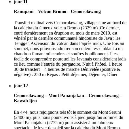
jour 11
Ranupani – Volcan Bromo – Cemorolawang
Transfert matinal vers Cemorolawang, village situé au bord de
la caldeira du fameux volcan Bromo (2329 m). Ce dernier,
entré dernièrement en éruption au mois de mars 2010, est
vénéré par la dernière communauté hindouiste de Java : les
Tengger. Ascension du volcan dans l’après-midi. Une fois au
sommet, nous pouvons admirer son cratère ressemblant à un
chaudron fumant où cendres et soufres bouillonnent. Il est
facile de comprendre pourquoi les Javanais considéraient jadis
ce lieu comme l’entrée du purgatoire. Nuit à l’hôtel. 1 heure
30 de transfert – 4 heures de marche Dénivelée (positive &
négative) : 250 m Repas : Petit-déjeuner, Déjeuner, Dîner
jour 12
Cemorolawang – Mont Pananjakan – Cemorolawang –
Kawah Ijen
En 4×4, nous rejoignons très tôt le sommet du Mont Seruni
(2400 m), puis nous poursuivons à pied jusqu’au sommet du
Mont Pananjakan (2775 m) pour assister à un fabuleux
spectacle : le lever de soleil sur la caldeira du Mont Bromo.