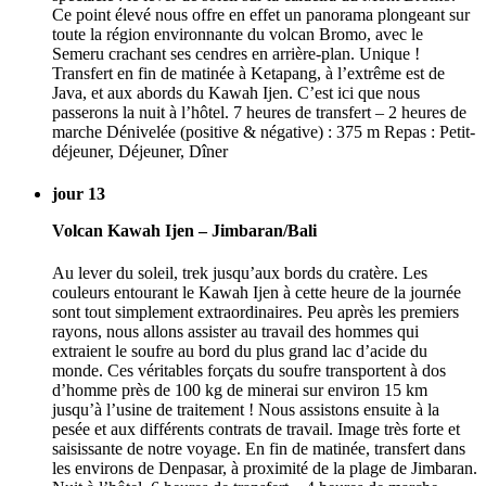
Ce point élevé nous offre en effet un panorama plongeant sur
toute la région environnante du volcan Bromo, avec le
Semeru crachant ses cendres en arrière-plan. Unique !
Transfert en fin de matinée à Ketapang, à l’extrême est de
Java, et aux abords du Kawah Ijen. C’est ici que nous
passerons la nuit à l’hôtel. 7 heures de transfert – 2 heures de
marche Dénivelée (positive & négative) : 375 m Repas : Petit-
déjeuner, Déjeuner, Dîner
jour 13
Volcan Kawah Ijen – Jimbaran/Bali
Au lever du soleil, trek jusqu’aux bords du cratère. Les
couleurs entourant le Kawah Ijen à cette heure de la journée
sont tout simplement extraordinaires. Peu après les premiers
rayons, nous allons assister au travail des hommes qui
extraient le soufre au bord du plus grand lac d’acide du
monde. Ces véritables forçats du soufre transportent à dos
d’homme près de 100 kg de minerai sur environ 15 km
jusqu’à l’usine de traitement ! Nous assistons ensuite à la
pesée et aux différents contrats de travail. Image très forte et
saisissante de notre voyage. En fin de matinée, transfert dans
les environs de Denpasar, à proximité de la plage de Jimbaran.