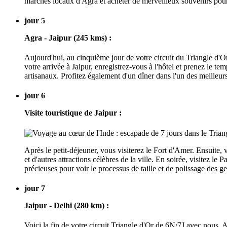
marchés locaux d'Agra et acheter de merveilleux souvenirs pour vo
jour 5
Agra - Jaipur (245 kms) :
Aujourd'hui, au cinquième jour de votre circuit du Triangle d'Or,
votre arrivée à Jaipur, enregistrez-vous à l'hôtel et prenez le 
artisanaux. Profitez également d'un dîner dans l'un des meilleurs 
jour 6
Visite touristique de Jaipur :
Après le petit-déjeuner, vous visiterez le Fort d'Amer. Ensuite, 
et d'autres attractions célèbres de la ville. En soirée, visitez l
précieuses pour voir le processus de taille et de polissage des g
jour 7
Jaipur - Delhi (280 km) :
Voici la fin de votre circuit Triangle d'Or de 6N/7J avec nous. 