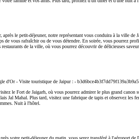
tre famille et vos amis. Plus tard, profitez d'un dîner et d'une nuit à l'
 après le petit-déjeuner, notre représentant vous conduira à la ville de 
temps de vous rafraîchir ou de vous détendre. En soirée, vous pourrez pr
restaurants de la ville, où vous pourrez découvrir de délicieuses saveurs 
visitez le Fort de Jaigarh, où vous pourrez admirer le plus grand canon 
e Palais Jal Mahal. Plus tard, visitez une fabrique de tapis et observez le
emmes. Nuit à l'hôtel.
Après votre petit-déjeuner du matin, vous serez transféré à l'aéroport de