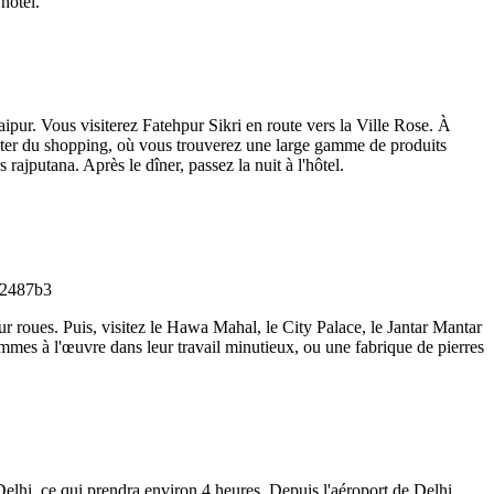
hôtel.
Jaipur. Vous visiterez Fatehpur Sikri en route vers la Ville Rose. À
ofiter du shopping, où vous trouverez une large gamme de produits
rajputana. Après le dîner, passez la nuit à l'hôtel.
sur roues. Puis, visitez le Hawa Mahal, le City Palace, le Jantar Mantar
s femmes à l'œuvre dans leur travail minutieux, ou une fabrique de pierres
 Delhi, ce qui prendra environ 4 heures. Depuis l'aéroport de Delhi,