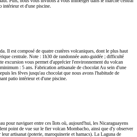
-haut. Puis, nous vous invitons à vous immerger dans le marché central
 intérieur et d'une piscine.
l est composé de quatre cratères volcaniques, dont le plus haut
rique centrale. Note : 1h30 de randonnée auto-guidée ; difficulté
tte excursion vous permet d'apprécier l'environnement du volcan
minimum : 5 ans. Fabrication artisanale de chocolat Au sein d'une
epuis les fèves jusqu'au chocolat que nous avons l'habitude de
nt patio intérieur et d'une piscine.
eau pour naviguer entre ces îlots où, aujourd'hui, les Nicaraguayens
llent point de vue sur le fier volcan Mombacho, ainsi que d'y observer
 leur artisanat (poterie, maroquinerie et hamacs). La Laguna de