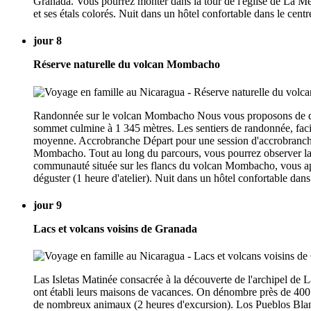
Granada. Vous pourrez monter dans la tour de l'église de La Mer
et ses étals colorés. Nuit dans un hôtel confortable dans le cent
jour 8
Réserve naturelle du volcan Mombacho
Randonnée sur le volcan Mombacho Nous vous proposons de déco
sommet culmine à 1 345 mètres. Les sentiers de randonnée, facil
moyenne. Accrobranche Départ pour une session d'accrobranche.
Mombacho. Tout au long du parcours, vous pourrez observer la d
communauté située sur les flancs du volcan Mombacho, vous appre
déguster (1 heure d'atelier). Nuit dans un hôtel confortable dan
jour 9
Lacs et volcans voisins de Granada
Las Isletas Matinée consacrée à la découverte de l'archipel de L
ont établi leurs maisons de vacances. On dénombre près de 400 î
de nombreux animaux (2 heures d'excursion). Los Pueblos Blancos