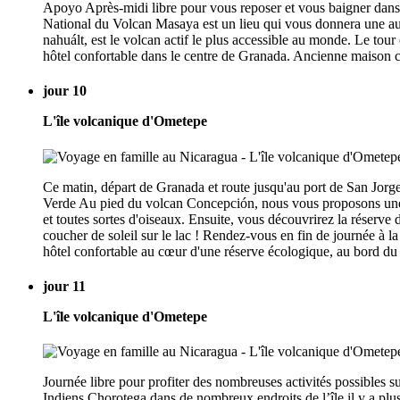
Apoyo Après-midi libre pour vous reposer et vous baigner dans
National du Volcan Masaya est un lieu qui vous donnera une autr
nahuált, est le volcan actif le plus accessible au monde. Le tour 
hôtel confortable dans le centre de Granada. Ancienne maison col
jour 10
L'île volcanique d'Ometepe
Ce matin, départ de Granada et route jusqu'au port de San Jorge
Verde Au pied du volcan Concepción, nous vous proposons une b
et toutes sortes d'oiseaux. Ensuite, vous découvrirez la réserve
coucher de soleil sur le lac ! Rendez-vous en fin de journée à l
hôtel confortable au cœur d'une réserve écologique, au bord du 
jour 11
L'île volcanique d'Ometepe
Journée libre pour profiter des nombreuses activités possibles s
Indiens Chorotega dans de nombreux endroits de l’île il y a plu