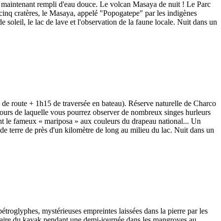
 maintenant rempli d'eau douce. Le volcan Masaya de nuit ! Le Parc
 cinq cratères, le Masaya, appelé "Popogatepe" par les indigènes
 soleil, le lac de lave et l'observation de la faune locale. Nuit dans un
0 de route + 1h15 de traversée en bateau). Réserve naturelle de Charco
ours de laquelle vous pourrez observer de nombreux singes hurleurs
dont le fameux « mariposa » aux couleurs du drapeau national... Un
 de terre de près d'un kilomètre de long au milieu du lac. Nuit dans un
pétroglyphes, mystérieuses empreintes laissées dans la pierre par les
z faire du kayak pendant une demi-journée dans les mangroves au