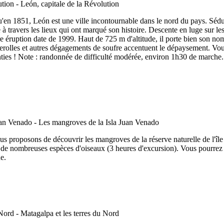
en 1851, León est une ville incontournable dans le nord du pays. Séduis
le à travers les lieux qui ont marqué son histoire. Descente en luge sur 
ière éruption date de 1999. Haut de 725 m d'altitude, il porte bien son n
erolles et autres dégagements de soufre accentuent le dépaysement. Vous
ranties ! Note : randonnée de difficulté modérée, environ 1h30 de march
s proposons de découvrir les mangroves de la réserve naturelle de l'île
ge de nombreuses espèces d'oiseaux (3 heures d'excursion). Vous pourrez 
e.