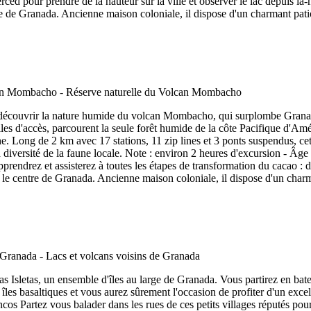
ced pour prendre de la hauteur sur la ville et observer le lac depuis là
re de Granada. Ancienne maison coloniale, il dispose d'un charmant patio
uvrir la nature humide du volcan Mombacho, qui surplombe Granada. I
es d'accès, parcourent la seule forêt humide de la côte Pacifique d'Amé
 Long de 2 km avec 17 stations, 11 zip lines et 3 ponts suspendus, ce
iversité de la faune locale. Note : environ 2 heures d'excursion - Âge 
ndrez et assisterez à toutes les étapes de transformation du cacao : d
s le centre de Granada. Ancienne maison coloniale, il dispose d'un charma
as Isletas, un ensemble d'îles au large de Granada. Vous partirez en bat
les basaltiques et vous aurez sûrement l'occasion de profiter d'un exce
 Partez vous balader dans les rues de ces petits villages réputés pour