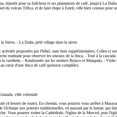
pa, réputée pour sa fraîcheur et ses plantations de café, jusqu'à La Dali
d du volcan Télica, et de faire étape à Esteli, ville bien connue pour s
activités proposées par l'hôtel, sans frais supplémentaires. Celles-ci so
arche matinale pour observer les oiseaux de la finca, - Tour à la cascada
 à la cueillette, - Randonnée sur les sentiers Bejuco et Matapalo, - Visi
 au cœur d'une finca de café (pension complète).
iale (4 heures de route). En chemin, vous pourrez vous arrêter à Masay
 de l'écharpe aux poteries traditionnelles, en passant par le hamac qui fa
e. Vous pourrez visiter la Cathédrale, l'église de la Merced, puis l'églis