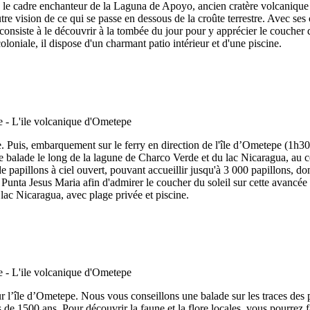
 le cadre enchanteur de la Laguna de Apoyo, ancien cratère volcanique
e vision de ce qui se passe en dessous de la croûte terrestre. Avec ses
consiste à le découvrir à la tombée du jour pour y apprécier le coucher de
oniale, il dispose d'un charmant patio intérieur et d'une piscine.
. Puis, embarquement sur le ferry en direction de l'île d’Ometepe (1h3
alade le long de la lagune de Charco Verde et du lac Nicaragua, au c
 de papillons à ciel ouvert, pouvant accueillir jusqu'à 3 000 papillons, 
a Punta Jesus Maria afin d'admirer le coucher du soleil sur cette avancée
lac Nicaragua, avec plage privée et piscine.
ur l’île d’Ometepe. Nous vous conseillons une balade sur les traces des 
s de 1500 ans. Pour découvrir la faune et la flore locales, vous pourre