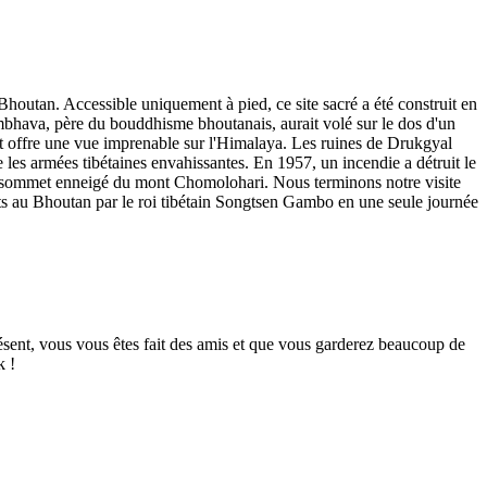
outan. Accessible uniquement à pied, ce site sacré a été construit en
ambhava, père du bouddhisme bhoutanais, aurait volé sur le dos d'un
 et offre une vue imprenable sur l'Himalaya. Les ruines de Drukgyal
s armées tibétaines envahissantes. En 1957, un incendie a détruit le
r le sommet enneigé du mont Chomolohari. Nous terminons notre visite
ts au Bhoutan par le roi tibétain Songtsen Gambo en une seule journée
ésent, vous vous êtes fait des amis et que vous garderez beaucoup de
k !