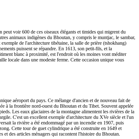
 peut voir 600 de ces oiseaux élégants et timides qui migrent du
autres animaux indigènes du Bhoutan, y compris le muntjac, le sambar,
xemple de l'architecture tibétaine, la salle de prière (tshokhang)
ements puissent se répandre. En 1613, son petit-fils, et la
ment blanc à proximité, est l'endroit où les moines vont méditer
famille locale dans une modeste ferme. Cette occasion unique vous
unique aéroport du pays. Ce mélange d'ancien et de nouveau fait de
uée à la frontière nord-ouest du Bhoutan et du Tibet. Souvent appelée
ds. Les eaux glaciaires de la montagne alimentent les rivières de la
argile. C'est un excellent exemple d'architecture du XVe siècle et l'un
versait la rivière a été endommagé par un incendie en 1907, puis
zong. Cette tour de guet cylindrique a été construite en 1649 et
s et des articles ménagers qui racontent l'histoire du Bhoutan.