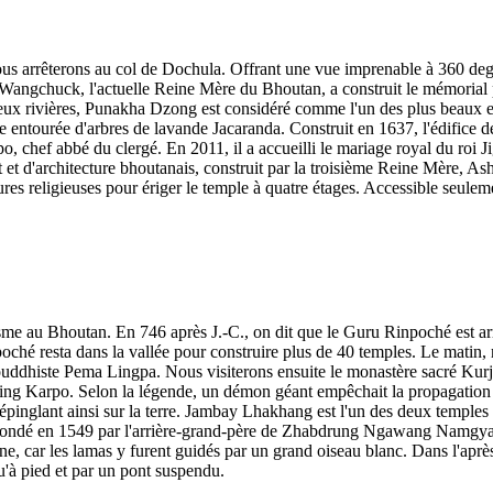
us arrêterons au col de Dochula. Offrant une vue imprenable à 360 degré
gchuck, l'actuelle Reine Mère du Bhoutan, a construit le mémorial po
 deux rivières, Punakha Dzong est considéré comme l'un des plus beaux 
e entourée d'arbres de lavande Jacaranda. Construit en 1637, l'édifice d
o, chef abbé du clergé. En 2011, il a accueilli le mariage royal du r
t d'architecture bhoutanais, construit par la troisième Reine Mère, 
tures religieuses pour ériger le temple à quatre étages. Accessible seule
au Bhoutan. En 746 après J.-C., on dit que le Guru Rinpoché est arrivé
poché resta dans la vallée pour construire plus de 40 temples. Le mati
bouddhiste Pema Lingpa. Nous visiterons ensuite le monastère sacré Kur
ging Karpo. Selon la légende, un démon géant empêchait la propagation
épinglant ainsi sur la terre. Jambay Lhakhang est l'un des deux temples c
é fondé en 1549 par l'arrière-grand-père de Zhabdrung Ngawang Namgya
line, car les lamas y furent guidés par un grand oiseau blanc. Dans l'a
qu'à pied et par un pont suspendu.