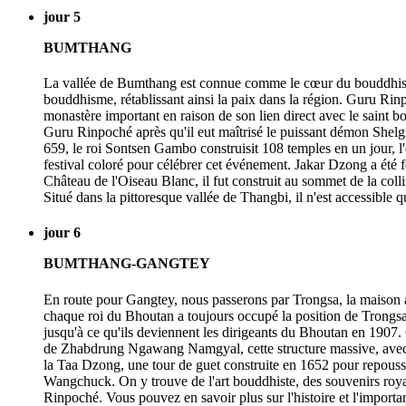
jour 5
BUMTHANG
La vallée de Bumthang est connue comme le cœur du bouddhisme 
bouddhisme, rétablissant ainsi la paix dans la région. Guru Rin
monastère important en raison de son lien direct avec le saint 
Guru Rinpoché après qu'il eut maîtrisé le puissant démon Shel
659, le roi Sontsen Gambo construisit 108 temples en un jour, l'
festival coloré pour célébrer cet événement. Jakar Dzong a ét
Château de l'Oiseau Blanc, il fut construit au sommet de la col
Situé dans la pittoresque vallée de Thangbi, il n'est accessible 
jour 6
BUMTHANG-GANGTEY
En route pour Gangtey, nous passerons par Trongsa, la maison an
chaque roi du Bhoutan a toujours occupé la position de Trongs
jusqu'à ce qu'ils deviennent les dirigeants du Bhoutan en 1907. 
de Zhabdrung Ngawang Namgyal, cette structure massive, avec se
la Taa Dzong, une tour de guet construite en 1652 pour repousser 
Wangchuck. On y trouve de l'art bouddhiste, des souvenirs roy
Rinpoché. Vous pouvez en savoir plus sur l'histoire et l'impor