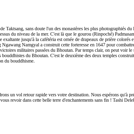
 Taktsang, sans doute l'un des monastères les plus photographiés du Bh
u-dessus du niveau de la mer. C'est là que le gourou (Rinpoché) Padmas
e exaltante jusqu'à la cafétéria est ornée de drapeaux de prière colorés
Ngawang Namgyal a construit cette forteresse en 1647 pour combattre le
es victoires militaires passées du Bhoutan. Par temps clair, on peut voi
s bouddhistes du Bhoutan. C'est le deuxième des deux temples construi
ion du bouddhisme.
ons un vol retour rapide vers votre destination. Nous espérons qu'à pr
us revoir dans cette belle terre d'enchantements sans fin ! Tashi Dele