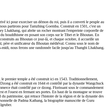
 ici pour exorciser un démon du roi, puis il a converti le peuple au
n, nous partirons pour Tamzhing Goemba. Construit en 1501, c'est un
jey Lhakhang, qui abrite un rocher montrant l'empreinte corporelle de
 du bouddhisme en posant son corps sur le Tibet et le Bhoutan. En
onstruits au Bhoutan ce jour-là, et chaque octobre, il accueille un
l, père et unificateur du Bhoutan médiéval. Connu sous le nom de
près-midi, nous ferons une randonnée facile jusqu'au Thangbi Lhakhang.
e premier temple a été construit ici en 1543. Traditionnellement,
 Dzong a été construit en 1644 et contrôlé par la dynastie Wangchuck
 commerce était contrôlé par ce dzong. Florissant sous le commandement
 et l'ouest en fermant ses portes. En haut de la montagne se trouve
du patrimoine, qui retrace l'histoire de la région et de la dynastie des
ersonnelle de Padma Kathang, la biographie manuscrite de Guru
lgruber.