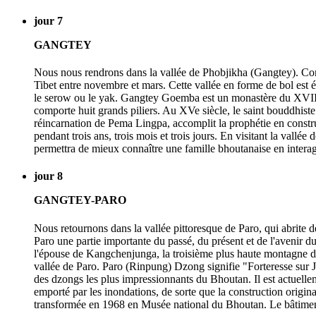
jour 7
GANGTEY
Nous nous rendrons dans la vallée de Phobjikha (Gangtey). Conn
Tibet entre novembre et mars. Cette vallée en forme de bol est
le serow ou le yak. Gangtey Goemba est un monastère du XVIIe siè
comporte huit grands piliers. Au XVe siècle, le saint bouddhiste
réincarnation de Pema Lingpa, accomplit la prophétie en constr
pendant trois ans, trois mois et trois jours. En visitant la val
permettra de mieux connaître une famille bhoutanaise en interag
jour 8
GANGTEY-PARO
Nous retournons dans la vallée pittoresque de Paro, qui abrite
Paro une partie importante du passé, du présent et de l'avenir 
l'épouse de Kangchenjunga, la troisième plus haute montagne du
vallée de Paro. Paro (Rinpung) Dzong signifie "Forteresse sur Joy
des dzongs les plus impressionnants du Bhoutan. Il est actuelle
emporté par les inondations, de sorte que la construction origin
transformée en 1968 en Musée national du Bhoutan. Le bâtiment en