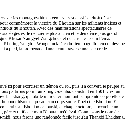
s sur les montagnes himalayennes, c'est aussi l'endroit où se
ur commémorer la victoire du Bhoutan sur les militants indiens et
endroits du Bhoutan. Avec des manifestations spectaculaires de
e six étages est le deuxième plus ancien et le deuxième plus grand
oi Jigme Khesar Namgyel Wangchuck et de la reine Jetsun Pema.
Ashi Tshering Yangdon Wangchuck. Ce chorten magnifiquement dessiné
ment à pied, la promenade d'une heure traverse une passerelle
 ici pour exorciser un démon du roi, puis il a converti le peuple au
n, nous partirons pour Tamzhing Goemba. Construit en 1501, c'est un
jey Lhakhang, qui abrite un rocher montrant l'empreinte corporelle de
 du bouddhisme en posant son corps sur le Tibet et le Bhoutan. En
onstruits au Bhoutan ce jour-là, et chaque octobre, il accueille un
l, père et unificateur du Bhoutan médiéval. Connu sous le nom de
près-midi, nous ferons une randonnée facile jusqu'au Thangbi Lhakhang.