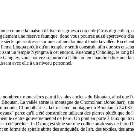
ue comme la maison d'hiver des grues à cou noir (Grus nigricollis), on
 également une réserve faunique, donc vous pourrez aussi apercevoir d'
cle qui se dresse sur une colline dominant toute la vallée. Excellent e
 Pema Lingpa prédit qu'un temple y serait construit, afin que ses enseign
uisant un temple Nyingma à cet endroit. Kuenzang Chholing, le long bâti
lée de Gangtey, vous pouvez séjourner à l'hôtel ou en chambre chez une 
issant avec elle à un niveau personnel.
 de nombreux monastères parmi les plus anciens du Bhoutan, ainsi que l'
du Bhoutan. La vallée abrite la montagne de Chomolhari (Jomolhari), sit
 monde, Chomolhari est la troisième montagne du Bhoutan, à 24 035 pie
aux" parce qu'il a été construit en utilisant des pierres plutôt que de l'
ment le centre gouvernemental de Paro. Un pont en porte-à-faux qui tra
ale a été perdue. Ta Dzong est situé sur une colline au-dessus de Paro D
 forme de spirale abrite des antiquités, de l'art, des textiles, des arme