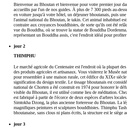
Bienvenue au Bhoutan et bienvenue pour votre premier jour dans 
accueillis par l'un de nos guides. À plus de 7 300 pieds au-dess
en voiture jusqu'à votre hôtel, un déjeuner bhoutanais, puis un
l'animal national du Bhoutan, le takin. Cet animal inhabituel e
contraire aux croyances bouddhistes, de sorte qu'ils ont été relâ
vue du Bouddha, où se trouve la statue de Bouddha Dordenma. D
représentant un Bouddha assis, c'est l'endroit idéal pour profite
jour 2
THIMPHU
Le marché agricole du Centenaire est l'endroit où la plupart des 
des produits agricoles et artisanaux. Vous visiterez le Musée na
pour ressembler à une maison rurale, cet édifice du XIXe siècle a
signification du design textile. Le tissage bhoutanais est con
national de Chorten a été construit en 1974 pour honorer le d
visible du Bhoutan, il est utilisé comme lieu de méditation. Ch
est fabriqué à partir de l'écorce de deux espèces d'arbres locale
Simtokha Dzong, la plus ancienne forteresse du Bhoutan. La légen
magnifiques peintures et sculptures bouddhistes. Thimphu Tashic
bhoutanaise, sans clous ni plans écrits, la structure est le siège 
jour 3