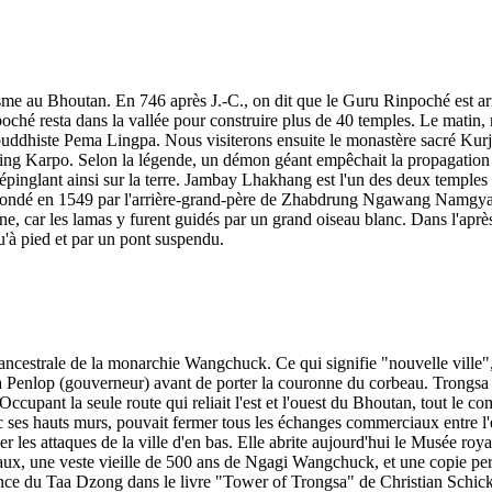
au Bhoutan. En 746 après J.-C., on dit que le Guru Rinpoché est arrivé
poché resta dans la vallée pour construire plus de 40 temples. Le mati
bouddhiste Pema Lingpa. Nous visiterons ensuite le monastère sacré Kur
ging Karpo. Selon la légende, un démon géant empêchait la propagation
épinglant ainsi sur la terre. Jambay Lhakhang est l'un des deux temples c
é fondé en 1549 par l'arrière-grand-père de Zhabdrung Ngawang Namgya
line, car les lamas y furent guidés par un grand oiseau blanc. Dans l'a
qu'à pied et par un pont suspendu.
cestrale de la monarchie Wangchuck. Ce qui signifie "nouvelle ville", l
a Penlop (gouverneur) avant de porter la couronne du corbeau. Trongsa
Occupant la seule route qui reliait l'est et l'ouest du Bhoutan, tout le
s hauts murs, pouvait fermer tous les échanges commerciaux entre l'est
les attaques de la ville d'en bas. Elle abrite aujourd'hui le Musée royal 
aux, une veste vieille de 500 ans de Ngagi Wangchuck, et une copie p
tance du Taa Dzong dans le livre "Tower of Trongsa" de Christian Schick