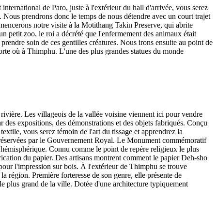
ernational de Paro, juste à l'extérieur du hall d'arrivée, vous serez
de. Nous prendrons donc le temps de nous détendre avec un court trajet
mencerons notre visite à la Motithang Takin Preserve, qui abrite
n petit zoo, le roi a décrété que l'enfermement des animaux était
r prendre soin de ces gentilles créatures. Nous irons ensuite au point de
porte où à Thimphu. L'une des plus grandes statues du monde
rivière. Les villageois de la vallée voisine viennent ici pour vendre
par des expositions, des démonstrations et des objets fabriqués. Conçu
textile, vous serez témoin de l'art du tissage et apprendrez la
sont préservées par le Gouvernement Royal. Le Monument commémoratif
 hémisphérique. Connu comme le point de repère religieux le plus
brication du papier. Des artisans montrent comment le papier Deh-sho
 pour l'impression sur bois. À l'extérieur de Thimphu se trouve
la région. Première forteresse de son genre, elle présente de
e plus grand de la ville. Dotée d'une architecture typiquement