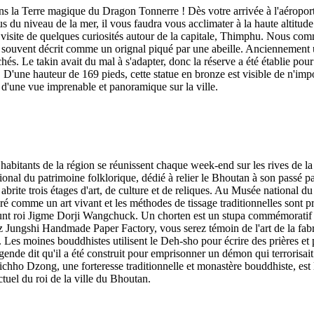
la Terre magique du Dragon Tonnerre ! Dès votre arrivée à l'aéroport int
us du niveau de la mer, il vous faudra vous acclimater à la haute altitu
e visite de quelques curiosités autour de la capitale, Thimphu. Nous com
st souvent décrit comme un orignal piqué par une abeille. Anciennement u
chés. Le takin avait du mal à s'adapter, donc la réserve a été établie pou
'une hauteur de 169 pieds, cette statue en bronze est visible de n'im
r d'une vue imprenable et panoramique sur la ville.
habitants de la région se réunissent chaque week-end sur les rives de la 
tional du patrimoine folklorique, dédié à relier le Bhoutan à son passé 
brite trois étages d'art, de culture et de reliques. Au Musée national du 
sidéré comme un art vivant et les méthodes de tissage traditionnelles 
éfunt roi Jigme Dorji Wangchuck. Un chorten est un stupa commémoratif
ez Jungshi Handmade Paper Factory, vous serez témoin de l'art de la fa
s. Les moines bouddhistes utilisent le Deh-sho pour écrire des prières et
de dit qu'il a été construit pour emprisonner un démon qui terrorisait 
hho Dzong, une forteresse traditionnelle et monastère bouddhiste, est l
actuel du roi de la ville du Bhoutan.