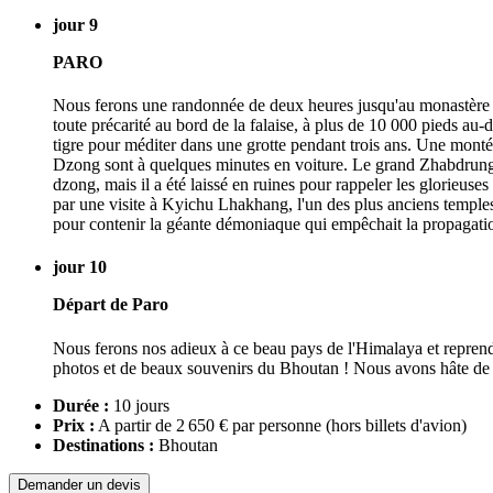
jour 9
PARO
Nous ferons une randonnée de deux heures jusqu'au monastère de
toute précarité au bord de la falaise, à plus de 10 000 pieds a
tigre pour méditer dans une grotte pendant trois ans. Une monté
Dzong sont à quelques minutes en voiture. Le grand Zhabdrung 
dzong, mais il a été laissé en ruines pour rappeler les glorieus
par une visite à Kyichu Lhakhang, l'un des plus anciens temple
pour contenir la géante démoniaque qui empêchait la propagat
jour 10
Départ de Paro
Nous ferons nos adieux à ce beau pays de l'Himalaya et reprendr
photos et de beaux souvenirs du Bhoutan ! Nous avons hâte de vo
Durée :
10 jours
Prix :
A partir de 2 650 € par personne
(hors billets d'avion)
Destinations :
Bhoutan
Demander un devis