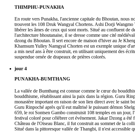
THIMPHU-PUNAKHA
En route vers Punakha, l'ancienne capitale du Bhoutan, nous no
trouvent les 108 Druk Wangyal Chortens. Ashi Dorji Wangmo Wan
libérer les âmes de ceux qui sont morts. Situé au confluent de
l'architecture bhoutanaise, il se dresse comme une cité médiéval
dzong du Bhoutan. Il sert encore de maison d'hiver au Je Khenp
Khamsum Yulley Namgyal Chorten est un exemple unique d'art e
a mis neuf ans à être construit, en utilisant uniquement des écri
suspendue ornée de drapeaux de prières colorés.
jour 4
PUNAKHA-BUMTHANG
La vallée de Bumthang est connue comme le cœur du bouddhisme 
bouddhisme, rétablissant ainsi la paix dans la région. Guru Rin
monastère important en raison de son lien direct avec le saint 
Guru Rinpoché après qu'il eut maîtrisé le puissant démon Shel
659, le roi Sontsen Gambo construisit 108 temples en un jour, l'
festival coloré pour célébrer cet événement. Jakar Dzong a ét
Château de l'Oiseau Blanc, il fut construit au sommet de la col
Situé dans la pittoresque vallée de Thangbi, il n'est accessible 