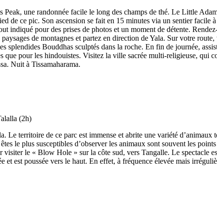
s Peak, une randonnée facile le long des champs de thé. Le Little Adam
ied de ce pic. Son ascension se fait en 15 minutes via un sentier facil
oin tout indiqué pour des prises de photos et un moment de détente. Re
es paysages de montagnes et partez en direction de Yala. Sur votre rout
s splendides Bouddhas sculptés dans la roche. En fin de journée, assiste
s que pour les hindouistes. Visitez la ville sacrée multi-religieuse, qui
issa. Nuit à Tissamaharama.
la. Le territoire de ce parc est immense et abrite une variété d’animaux t
tes le plus susceptibles d’observer les animaux sont souvent les points 
ller visiter le « Blow Hole » sur la côte sud, vers Tangalle. Le spectac
 et est poussée vers le haut. En effet, à fréquence élevée mais irréguliè