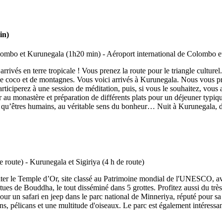
in)
 arrivés en terre tropicale ! Vous prenez la route pour le triangle cultu
ix de coco et de montagnes. Vous voici arrivés à Kurunegala. Nous vous 
rticiperez à une session de méditation, puis, si vous le souhaitez, vous
 au monastère et préparation de différents plats pour un déjeuner typiqu
nt qu’êtres humains, au véritable sens du bonheur… Nuit à Kurunegala, d
iter le Temple d’Or, site classé au Patrimoine mondial de l'UNESCO, a
tues de Bouddha, le tout disséminé dans 5 grottes. Profitez aussi du tr
ur un safari en jeep dans le parc national de Minneriya, réputé pour sa 
ns, pélicans et une multitude d'oiseaux. Le parc est également intéressa