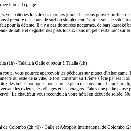
 vos batteries lors de ces derniers jours ! Ici, vous pouvez profiter de 
ussi prendre des cours de surf ou simplement lézarder sous le soleil trop
arfait pour la détente. Il n'y a pas de soirées nocturnes, de bars karaoké
aux de sable et déguster des plats locaux dans un petit restaurant sur la 
r la route, vous pourrez apercevoir les pêcheurs sur piquet d’Ahangama
ecté du reste de la ville, le fort, construit au 17ème siècle par les Hollan
rofitez des belles boutiques pour faire le plein de souvenirs. L’après-m
versant les rizières, les villages et les potagers. Faites une petite pau
ervé ! Le chauffeur vous reconduit à votre hôtel en début de soirée. Nuit