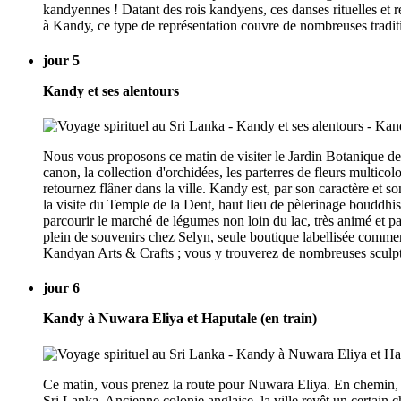
kandyennes ! Datant des rois kandyens, ces danses rituelles et rel
à Kandy, ce type de représentation couvre de nombreuses traditi
jour 5
Kandy et ses alentours
Nous vous proposons ce matin de visiter le Jardin Botanique de 
canon, la collection d'orchidées, les parterres de fleurs multico
retournez flâner dans la ville. Kandy est, par son caractère et 
la visite du Temple de la Dent, haut lieu de pèlerinage bouddh
parcourir le marché de légumes non loin du lac, très animé et pa
plein de souvenirs chez Selyn, seule boutique labellisée commerc
Kandyan Arts & Crafts ; vous y trouverez de nombreuses sculptu
jour 6
Kandy à Nuwara Eliya et Haputale (en train)
Ce matin, vous prenez la route pour Nuwara Eliya. En chemin, a
Sri Lanka. Ancienne colonie anglaise, la ville revêt un certain 