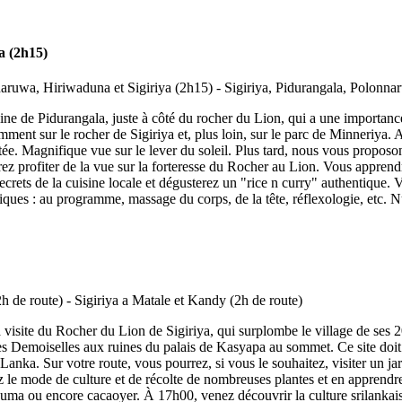
a (2h15)
olline de Pidurangala, juste à côté du rocher du Lion, qui a une importa
ment sur le rocher de Sigiriya et, plus loin, sur le parc de Minneriya.
ée. Magnifique vue sur le lever du soleil. Plus tard, nous vous proposon
rez profiter de la vue sur la forteresse du Rocher au Lion. Vous apprendr
ecrets de la cuisine locale et dégusterez un "rice n curry" authentique.
es : au programme, massage du corps, de la tête, réflexologie, etc. Nu
a visite du Rocher du Lion de Sigiriya, qui surplombe le village de ses 2
s des Demoiselles aux ruines du palais de Kasyapa au sommet. Ce site doit
i Lanka. Sur votre route, vous pourrez, si vous le souhaitez, visiter un 
z le mode de culture et de récolte de nombreuses plantes et en apprendr
rcuma ou encore cacaoyer. À 17h00, venez découvrir la culture srilankai