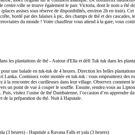
e centre-ville se trouve également le parc Victoria, dont le nom a été 
laces assises sous réserve de disponibilités, environ 2h en train). Cet i
crête, bordé par des falaises à pic, des champs de thé et des cascades,
rroviaires du monde ! Votre chauffeur vous attend à la gare, vous contin
pour une balade en tuk-tuk de 4 heures. Direction les belles plantations 
Sri Lanka. Continuez votre montée en tuk-tuk : vous emprunterez des rout
lez à la rencontre des cueilleuses dans leur village. Observez comment l
s un point de vue à couper le souffle. Ensuite, rendez-vous au Lipton's 
. Puis, visitez l’usine de thé Dambatenne, l’occasion d’en apprendre da
et de la préparation du thé. Nuit à Haputale.