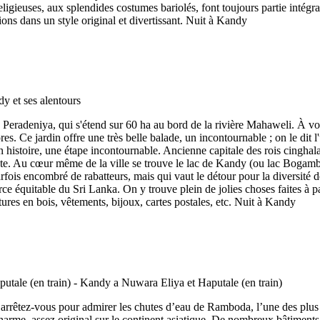
igieuses, aux splendides costumes bariolés, font toujours partie intégrant
ons dans un style original et divertissant. Nuit à Kandy
Peradeniya, qui s'étend sur 60 ha au bord de la rivière Mahaweli. À voir
lores. Ce jardin offre une très belle balade, un incontournable ; on le d
son histoire, une étape incontournable. Ancienne capitale des rois cingha
iste. Au cœur même de la ville se trouve le lac de Kandy (ou lac Bogam
rfois encombré de rabatteurs, mais qui vaut le détour pour la diversité d
e équitable du Sri Lanka. On y trouve plein de jolies choses faites à par
res en bois, vêtements, bijoux, cartes postales, etc. Nuit à Kandy
rrêtez-vous pour admirer les chutes d’eau de Ramboda, l’une des plus b
charme, assez original sur le continent asiatique. De nombreux bâtiments