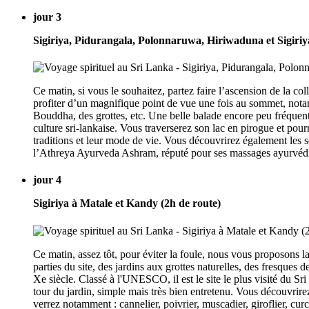
jour 3
Sigiriya, Pidurangala, Polonnaruwa, Hiriwaduna et Sigiriy
Ce matin, si vous le souhaitez, partez faire l’ascension de la c
profiter d’un magnifique point de vue une fois au sommet, notam
Bouddha, des grottes, etc. Une belle balade encore peu fréquent
culture sri-lankaise. Vous traverserez son lac en pirogue et pour
traditions et leur mode de vie. Vous découvrirez également les s
l’Athreya Ayurveda Ashram, réputé pour ses massages ayurvédiqu
jour 4
Sigiriya à Matale et Kandy (2h de route)
Ce matin, assez tôt, pour éviter la foule, nous vous proposons l
parties du site, des jardins aux grottes naturelles, des fresque
Xe siècle. Classé à l'UNESCO, il est le site le plus visité du Sr
tour du jardin, simple mais très bien entretenu. Vous découvrire
verrez notamment : cannelier, poivrier, muscadier, giroflier, cu