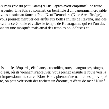
's Peak (pic du petit Adam) d'Ella : après avoir emprunté une route
e à arpenter. Une fois au sommet, on bénéficie d'un panorama incroyable
ndez-vous ensuite au fameux Pont Neuf Demodara (Nine Arch Bridge),
e, vous pourrez marquer des arrêts aux belles chutes de Ravana, une des
z à la cérémonie et visitez le temple de Kataragama, qui est l'un des
 contient une mosquée mais aussi des temples bouddhistes et
els que les léopards, éléphants, crocodiles, ours, mangoustes, singes,
d’eau, où ils viennent s’abreuver. Vous prenez ensuite la route vers la
le est impressionnant, car ce Blow Hole, phénomène naturel, est provoqué
re, on peut voir sortir des rochers un énorme jet d'eau de mer ! Nuit à