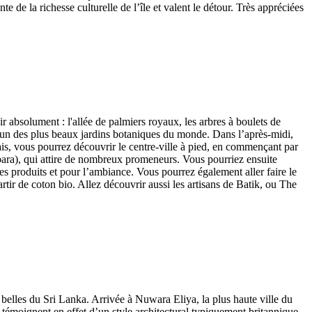
e de la richesse culturelle de l’île et valent le détour. Très appréciées
 absolument : l'allée de palmiers royaux, les arbres à boulets de
it l'un des plus beaux jardins botaniques du monde. Dans l’après-midi,
lais, vous pourrez découvrir le centre-ville à pied, en commençant par
bara), qui attire de nombreux promeneurs. Vous pourriez ensuite
es produits et pour l’ambiance. Vous pourrez également aller faire le
tir de coton bio. Allez découvrir aussi les artisans de Batik, ou The
elles du Sri Lanka. Arrivée à Nuwara Eliya, la plus haute ville du
 témoignent en effet d’un style architectural typiquement britannique,