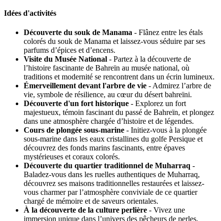
Idées d'activités
Découverte du souk de Manama
- Flânez entre les étals
colorés du souk de Manama et laissez-vous séduire par ses
parfums d’épices et d’encens.
Visite du Musée National
- Partez à la découverte de
l’histoire fascinante de Bahreïn au musée national, où
traditions et modernité se rencontrent dans un écrin lumineux.
Émerveillement devant l'arbre de vie
- Admirez l’arbre de
vie, symbole de résilience, au cœur du désert bahreïni.
Découverte d'un fort historique
- Explorez un fort
majestueux, témoin fascinant du passé de Bahreïn, et plongez
dans une atmosphère chargée d’histoire et de légendes.
Cours de plongée sous-marine
- Initiez-vous à la plongée
sous-marine dans les eaux cristallines du golfe Persique et
découvrez des fonds marins fascinants, entre épaves
mystérieuses et coraux colorés.
Découverte du quartier traditionnel de Muharraq
-
Baladez-vous dans les ruelles authentiques de Muharraq,
découvrez ses maisons traditionnelles restaurées et laissez-
vous charmer par l’atmosphère conviviale de ce quartier
chargé de mémoire et de saveurs orientales.
À la découverte de la culture perlière
- Vivez une
immersion unique dans l’univers des pêcheurs de perles,