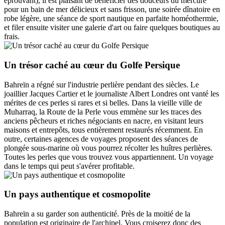
éprouvant), il est plaisant de bénéficier des douceurs du mercure
pour un bain de mer délicieux et sans frisson, une soirée dînatoire en
robe légère, une séance de sport nautique en parfaite homéothermie,
et filer ensuite visiter une galerie d'art ou faire quelques boutiques au
frais.
Un trésor caché au cœur du Golfe Persique
Bahreïn a régné sur l'industrie perlière pendant des siècles. Le
joaillier Jacques Cartier et le journaliste Albert Londres ont vanté les
mérites de ces perles si rares et si belles. Dans la vieille ville de
Muharraq, la Route de la Perle vous emmène sur les traces des
anciens pêcheurs et riches négociants en nacre, en visitant leurs
maisons et entrepôts, tous entièrement restaurés récemment. En
outre, certaines agences de voyages proposent des séances de
plongée sous-marine où vous pourrez récolter les huîtres perlières.
Toutes les perles que vous trouvez vous appartiennent. Un voyage
dans le temps qui peut s'avérer profitable.
Un pays authentique et cosmopolite
Bahreïn a su garder son authenticité. Près de la moitié de la
population est originaire de l'archipel. Vous croiserez donc des