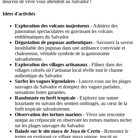
douceur de vivre vous attendent au Salvador !
Idées d'activités
Exploration des volcans majestueux
- Admirez des
panoramas spectaculaires en gravissant les volcans
emblématiques du Salvador.
Dégustation de pupusas authentiques
- Savourez la saveur
inoubliable des pupusas dans une ambiance conviviale et
chaleureuse, véritable symbole de la gastronomie
salvadorienne.
Exploration des villages artisanaux
- Flânez dans des
villages colorés où l’artisanat local révèle tout le charme
authentique du Salvador.
Surfez les vagues légendaires
- Lancez-vous sur les plages
sauvages du Salvador et domptez des vagues parfaites,
sensations fortes garanties.
Randonnée en forêt tropicale
- Explorez une nature
luxuriante en suivant des sentiers ombragés, au cœur de la
forêt tropicale salvadorienne.
Observation des tortues marines
- Vivez une rencontre
unique au crépuscule en observant les tortues marines nicher
sur les plages sauvages du Salvador.
Balade sur le site maya de Joya de Cerén
- Remontez le
temps en explorant ce village maya unique, inscrit au