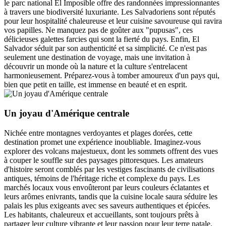
le parc national El Imposible offre des randonnées impressionnantes
à travers une biodiversité luxuriante. Les Salvadoriens sont réputés
pour leur hospitalité chaleureuse et leur cuisine savoureuse qui ravira
vos papilles. Ne manquez pas de goûter aux "pupusas", ces
délicieuses galettes farcies qui sont la fierté du pays. Enfin, El
Salvador séduit par son authenticité et sa simplicité. Ce n'est pas
seulement une destination de voyage, mais une invitation à
découvrir un monde où la nature et la culture s'entrelacent
harmonieusement. Préparez-vous à tomber amoureux d'un pays qui,
bien que petit en taille, est immense en beauté et en esprit.
Un joyau d'Amérique centrale
Nichée entre montagnes verdoyantes et plages dorées, cette
destination promet une expérience inoubliable. Imaginez-vous
explorer des volcans majestueux, dont les sommets offrent des vues
à couper le souffle sur des paysages pittoresques. Les amateurs
d'histoire seront comblés par les vestiges fascinants de civilisations
antiques, témoins de l'héritage riche et complexe du pays. Les
marchés locaux vous envoûteront par leurs couleurs éclatantes et
leurs arômes enivrants, tandis que la cuisine locale saura séduire les
palais les plus exigeants avec ses saveurs authentiques et épicées.
Les habitants, chaleureux et accueillants, sont toujours prêts à
partager leur culture vibrante et leur passion pour leur terre natale.