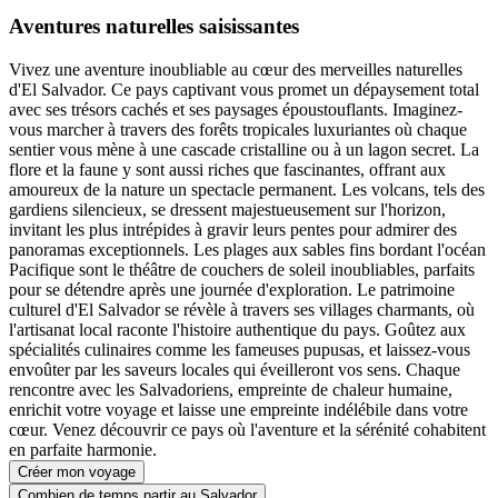
Aventures naturelles saisissantes
Vivez une aventure inoubliable au cœur des merveilles naturelles
d'El Salvador. Ce pays captivant vous promet un dépaysement total
avec ses trésors cachés et ses paysages époustouflants. Imaginez-
vous marcher à travers des forêts tropicales luxuriantes où chaque
sentier vous mène à une cascade cristalline ou à un lagon secret. La
flore et la faune y sont aussi riches que fascinantes, offrant aux
amoureux de la nature un spectacle permanent. Les volcans, tels des
gardiens silencieux, se dressent majestueusement sur l'horizon,
invitant les plus intrépides à gravir leurs pentes pour admirer des
panoramas exceptionnels. Les plages aux sables fins bordant l'océan
Pacifique sont le théâtre de couchers de soleil inoubliables, parfaits
pour se détendre après une journée d'exploration. Le patrimoine
culturel d'El Salvador se révèle à travers ses villages charmants, où
l'artisanat local raconte l'histoire authentique du pays. Goûtez aux
spécialités culinaires comme les fameuses pupusas, et laissez-vous
envoûter par les saveurs locales qui éveilleront vos sens. Chaque
rencontre avec les Salvadoriens, empreinte de chaleur humaine,
enrichit votre voyage et laisse une empreinte indélébile dans votre
cœur. Venez découvrir ce pays où l'aventure et la sérénité cohabitent
en parfaite harmonie.
Créer mon voyage
Combien de temps partir au Salvador