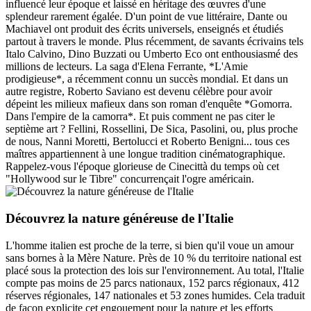
influencé leur époque et laissé en héritage des œuvres d'une
splendeur rarement égalée. D'un point de vue littéraire, Dante ou
Machiavel ont produit des écrits universels, enseignés et étudiés
partout à travers le monde. Plus récemment, de savants écrivains tels
Italo Calvino, Dino Buzzati ou Umberto Eco ont enthousiasmé des
millions de lecteurs. La saga d'Elena Ferrante, *L'Amie
prodigieuse*, a récemment connu un succès mondial. Et dans un
autre registre, Roberto Saviano est devenu célèbre pour avoir
dépeint les milieux mafieux dans son roman d'enquête *Gomorra.
Dans l'empire de la camorra*. Et puis comment ne pas citer le
septième art ? Fellini, Rossellini, De Sica, Pasolini, ou, plus proche
de nous, Nanni Moretti, Bertolucci et Roberto Benigni... tous ces
maîtres appartiennent à une longue tradition cinématographique.
Rappelez-vous l'époque glorieuse de Cinecittà du temps où cet
"Hollywood sur le Tibre" concurrençait l'ogre américain.
Découvrez la nature généreuse de l'Italie
L'homme italien est proche de la terre, si bien qu'il voue un amour
sans bornes à la Mère Nature. Près de 10 % du territoire national est
placé sous la protection des lois sur l'environnement. Au total, l'Italie
compte pas moins de 25 parcs nationaux, 152 parcs régionaux, 412
réserves régionales, 147 nationales et 53 zones humides. Cela traduit
de façon explicite cet engouement pour la nature et les efforts