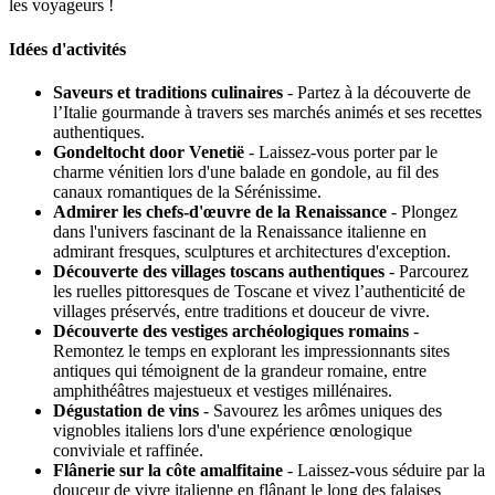
les voyageurs !
Idées d'activités
Saveurs et traditions culinaires
- Partez à la découverte de
l’Italie gourmande à travers ses marchés animés et ses recettes
authentiques.
Gondeltocht door Venetië
- Laissez-vous porter par le
charme vénitien lors d'une balade en gondole, au fil des
canaux romantiques de la Sérénissime.
Admirer les chefs-d'œuvre de la Renaissance
- Plongez
dans l'univers fascinant de la Renaissance italienne en
admirant fresques, sculptures et architectures d'exception.
Découverte des villages toscans authentiques
- Parcourez
les ruelles pittoresques de Toscane et vivez l’authenticité de
villages préservés, entre traditions et douceur de vivre.
Découverte des vestiges archéologiques romains
-
Remontez le temps en explorant les impressionnants sites
antiques qui témoignent de la grandeur romaine, entre
amphithéâtres majestueux et vestiges millénaires.
Dégustation de vins
- Savourez les arômes uniques des
vignobles italiens lors d'une expérience œnologique
conviviale et raffinée.
Flânerie sur la côte amalfitaine
- Laissez-vous séduire par la
douceur de vivre italienne en flânant le long des falaises