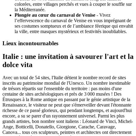
colorées, entre villages perchés et vues à couper le souffle sur
la Méditerranée.
Plongée au cœur du carnaval de Venise
- Vivez
l’effervescence du carnaval de Venise en vous imprégnant de
ses costumes somptueux et de l’ambiance féerique qui envahit
la ville, entre masques mystérieux et festivités inoubliables.
Lieux incontournables
Italie : une invitation à savourer l'art et la
dolce vita
Avec un total de 54 sites, l'Italie détient le nombre record de sites
inscrits au patrimoine mondial de l'Unesco. Un nombre inestimable
de trésors répartis sur l'ensemble du territoire : pas moins d'une
centaine de sites archéologiques et près de 3 000 musées ! Des
Étrusques à la Rome antique en passant par le génie artistique de la
Renaissance, le visiteur ne peut que s'émerveiller devant l'étonnante
richesse de ce passé glorieux, qui pendant longtemps, et aujourd'hui
encore, a su se parer d'un rayonnement universel. Parmi les plus
grands artistes, bon nombre sont italiens : Léonard de Vinci, Michel-
Ange, Botticelli, Donatello, Giorgione, Carache, Caravage,
Canova... tous ces sculpteurs, peintres et architectes ont directement