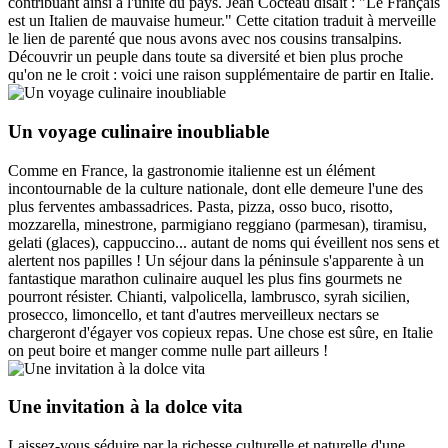
contribuant ainsi à l'unité du pays. Jean Cocteau disait : "Le Français
est un Italien de mauvaise humeur." Cette citation traduit à merveille
le lien de parenté que nous avons avec nos cousins transalpins.
Découvrir un peuple dans toute sa diversité et bien plus proche
qu'on ne le croit : voici une raison supplémentaire de partir en Italie.
Un voyage culinaire inoubliable
Comme en France, la gastronomie italienne est un élément
incontournable de la culture nationale, dont elle demeure l'une des
plus ferventes ambassadrices. Pasta, pizza, osso buco, risotto,
mozzarella, minestrone, parmigiano reggiano (parmesan), tiramisu,
gelati (glaces), cappuccino... autant de noms qui éveillent nos sens et
alertent nos papilles ! Un séjour dans la péninsule s'apparente à un
fantastique marathon culinaire auquel les plus fins gourmets ne
pourront résister. Chianti, valpolicella, lambrusco, syrah sicilien,
prosecco, limoncello, et tant d'autres merveilleux nectars se
chargeront d'égayer vos copieux repas. Une chose est sûre, en Italie
on peut boire et manger comme nulle part ailleurs !
Une invitation à la dolce vita
Laissez-vous séduire par la richesse culturelle et naturelle d'une