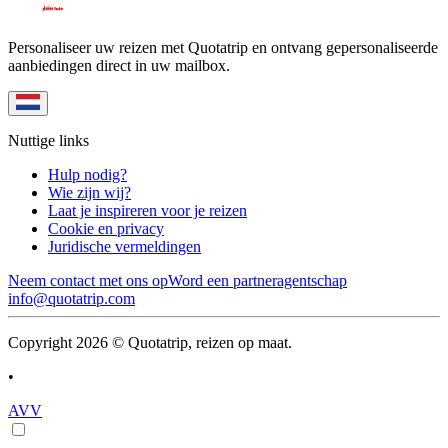
Personaliseer uw reizen met Quotatrip en ontvang gepersonaliseerde
aanbiedingen direct in uw mailbox.
Nuttige links
Hulp nodig?
Wie zijn wij?
Laat je inspireren voor je reizen
Cookie en privacy
Juridische vermeldingen
Neem contact met ons op
Word een partneragentschap
info@quotatrip.com
Copyright 2026 © Quotatrip, reizen op maat.
•
AVV