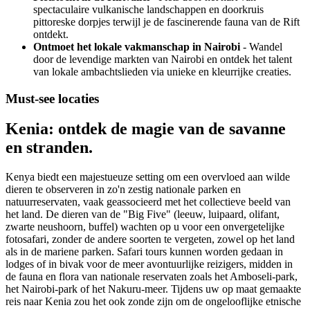
spectaculaire vulkanische landschappen en doorkruis
pittoreske dorpjes terwijl je de fascinerende fauna van de Rift
ontdekt.
Ontmoet het lokale vakmanschap in Nairobi
- Wandel
door de levendige markten van Nairobi en ontdek het talent
van lokale ambachtslieden via unieke en kleurrijke creaties.
Must-see locaties
Kenia: ontdek de magie van de savanne
en stranden.
Kenya biedt een majestueuze setting om een overvloed aan wilde
dieren te observeren in zo'n zestig nationale parken en
natuurreservaten, vaak geassocieerd met het collectieve beeld van
het land. De dieren van de "Big Five" (leeuw, luipaard, olifant,
zwarte neushoorn, buffel) wachten op u voor een onvergetelijke
fotosafari, zonder de andere soorten te vergeten, zowel op het land
als in de mariene parken. Safari tours kunnen worden gedaan in
lodges of in bivak voor de meer avontuurlijke reizigers, midden in
de fauna en flora van nationale reservaten zoals het Amboseli-park,
het Nairobi-park of het Nakuru-meer. Tijdens uw op maat gemaakte
reis naar Kenia zou het ook zonde zijn om de ongelooflijke etnische