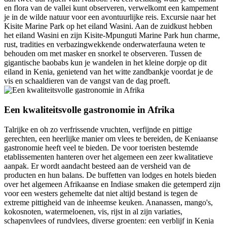
en flora van de vallei kunt observeren, verwelkomt een kampement
je in de wilde natuur voor een avontuurlijke reis. Excursie naar het
Kisite Marine Park op het eiland Wasini. Aan de zuidkust hebben
het eiland Wasini en zijn Kisite-Mpunguti Marine Park hun charme,
rust, tradities en verbazingwekkende onderwaterfauna weten te
behouden om met masker en snorkel te observeren. Tussen de
gigantische baobabs kun je wandelen in het kleine dorpje op dit
eiland in Kenia, genietend van het witte zandbankje voordat je de
vis en schaaldieren van de vangst van de dag proeft.
Een kwaliteitsvolle gastronomie in Afrika
Talrijke en oh zo verfrissende vruchten, verfijnde en pittige
gerechten, een heerlijke manier om vlees te bereiden, de Keniaanse
gastronomie heeft veel te bieden. De voor toeristen bestemde
etablissementen hanteren over het algemeen een zeer kwalitatieve
aanpak. Er wordt aandacht besteed aan de versheid van de
producten en hun balans. De buffetten van lodges en hotels bieden
over het algemeen Afrikaanse en Indiase smaken die getemperd zijn
voor een westers gehemelte dat niet altijd bestand is tegen de
extreme pittigheid van de inheemse keuken. Ananassen, mango's,
kokosnoten, watermeloenen, vis, rijst in al zijn variaties,
schapenvlees of rundvlees, diverse groenten: een verblijf in Kenia