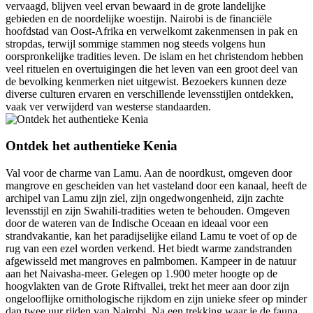
vervaagd, blijven veel ervan bewaard in de grote landelijke
gebieden en de noordelijke woestijn. Nairobi is de financiële
hoofdstad van Oost-Afrika en verwelkomt zakenmensen in pak en
stropdas, terwijl sommige stammen nog steeds volgens hun
oorspronkelijke tradities leven. De islam en het christendom hebben
veel rituelen en overtuigingen die het leven van een groot deel van
de bevolking kenmerken niet uitgewist. Bezoekers kunnen deze
diverse culturen ervaren en verschillende levensstijlen ontdekken,
vaak ver verwijderd van westerse standaarden.
Ontdek het authentieke Kenia
Val voor de charme van Lamu. Aan de noordkust, omgeven door
mangrove en gescheiden van het vasteland door een kanaal, heeft de
archipel van Lamu zijn ziel, zijn ongedwongenheid, zijn zachte
levensstijl en zijn Swahili-tradities weten te behouden. Omgeven
door de wateren van de Indische Oceaan en ideaal voor een
strandvakantie, kan het paradijselijke eiland Lamu te voet of op de
rug van een ezel worden verkend. Het biedt warme zandstranden
afgewisseld met mangroves en palmbomen. Kampeer in de natuur
aan het Naivasha-meer. Gelegen op 1.900 meter hoogte op de
hoogvlakten van de Grote Riftvallei, trekt het meer aan door zijn
ongelooflijke ornithologische rijkdom en zijn unieke sfeer op minder
dan twee uur rijden van Nairobi. Na een trekking waar je de fauna