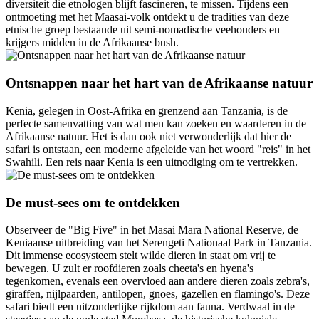
diversiteit die etnologen blijft fascineren, te missen. Tijdens een
ontmoeting met het Maasai-volk ontdekt u de tradities van deze
etnische groep bestaande uit semi-nomadische veehouders en
krijgers midden in de Afrikaanse bush.
Ontsnappen naar het hart van de Afrikaanse natuur
Kenia, gelegen in Oost-Afrika en grenzend aan Tanzania, is de
perfecte samenvatting van wat men kan zoeken en waarderen in de
Afrikaanse natuur. Het is dan ook niet verwonderlijk dat hier de
safari is ontstaan, een moderne afgeleide van het woord "reis" in het
Swahili. Een reis naar Kenia is een uitnodiging om te vertrekken.
De must-sees om te ontdekken
Observeer de "Big Five" in het Masai Mara National Reserve, de
Keniaanse uitbreiding van het Serengeti Nationaal Park in Tanzania.
Dit immense ecosysteem stelt wilde dieren in staat om vrij te
bewegen. U zult er roofdieren zoals cheeta's en hyena's
tegenkomen, evenals een overvloed aan andere dieren zoals zebra's,
giraffen, nijlpaarden, antilopen, gnoes, gazellen en flamingo's. Deze
safari biedt een uitzonderlijke rijkdom aan fauna. Verdwaal in de