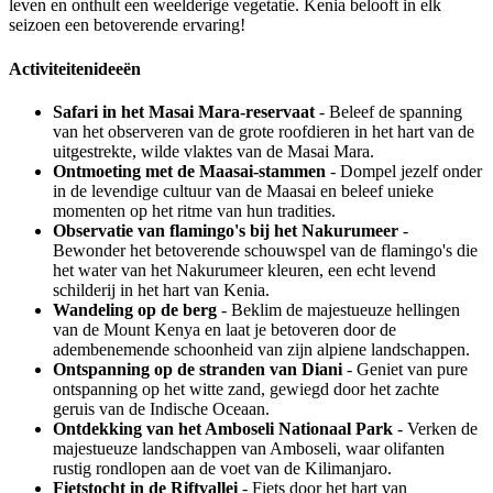
leven en onthult een weelderige vegetatie. Kenia belooft in elk
seizoen een betoverende ervaring!
Activiteitenideeën
Safari in het Masai Mara-reservaat
- Beleef de spanning
van het observeren van de grote roofdieren in het hart van de
uitgestrekte, wilde vlaktes van de Masai Mara.
Ontmoeting met de Maasai-stammen
- Dompel jezelf onder
in de levendige cultuur van de Maasai en beleef unieke
momenten op het ritme van hun tradities.
Observatie van flamingo's bij het Nakurumeer
-
Bewonder het betoverende schouwspel van de flamingo's die
het water van het Nakurumeer kleuren, een echt levend
schilderij in het hart van Kenia.
Wandeling op de berg
- Beklim de majestueuze hellingen
van de Mount Kenya en laat je betoveren door de
adembenemende schoonheid van zijn alpiene landschappen.
Ontspanning op de stranden van Diani
- Geniet van pure
ontspanning op het witte zand, gewiegd door het zachte
geruis van de Indische Oceaan.
Ontdekking van het Amboseli Nationaal Park
- Verken de
majestueuze landschappen van Amboseli, waar olifanten
rustig rondlopen aan de voet van de Kilimanjaro.
Fietstocht in de Riftvallei
- Fiets door het hart van