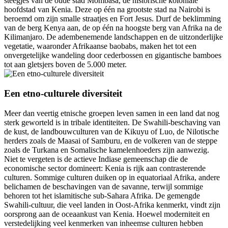
steegjes van de oude stad Mombasa, de historische koloniale
hoofdstad van Kenia. Deze op één na grootste stad na Nairobi is
beroemd om zijn smalle straatjes en Fort Jesus. Durf de beklimming
van de berg Kenya aan, de op één na hoogste berg van Afrika na de
Kilimanjaro. De adembenemende landschappen en de uitzonderlijke
vegetatie, waaronder Afrikaanse baobabs, maken het tot een
onvergetelijke wandeling door cederbossen en gigantische bamboes
tot aan gletsjers boven de 5.000 meter.
Een etno-culturele diversiteit
Meer dan veertig etnische groepen leven samen in een land dat nog
sterk geworteld is in tribale identiteiten. De Swahili-beschaving van
de kust, de landbouwculturen van de Kikuyu of Luo, de Nilotische
herders zoals de Maasai of Samburu, en de volkeren van de steppe
zoals de Turkana en Somalische kamelenhoeders zijn aanwezig.
Niet te vergeten is de actieve Indiase gemeenschap die de
economische sector domineert: Kenia is rijk aan contrasterende
culturen. Sommige culturen duiken op in equatoriaal Afrika, andere
belichamen de beschavingen van de savanne, terwijl sommige
behoren tot het islamitische sub-Sahara Afrika. De gemengde
Swahili-cultuur, die veel landen in Oost-Afrika kenmerkt, vindt zijn
oorsprong aan de oceaankust van Kenia. Hoewel moderniteit en
verstedelijking veel kenmerken van inheemse culturen hebben