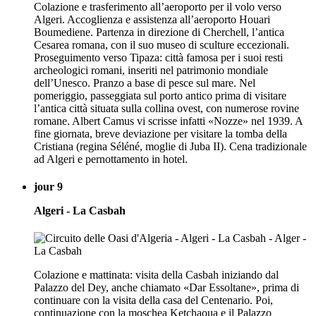
Colazione e trasferimento all’aeroporto per il volo verso
Algeri. Accoglienza e assistenza all’aeroporto Houari
Boumediene. Partenza in direzione di Cherchell, l’antica
Cesarea romana, con il suo museo di sculture eccezionali.
Proseguimento verso Tipaza: città famosa per i suoi resti
archeologici romani, inseriti nel patrimonio mondiale
dell’Unesco. Pranzo a base di pesce sul mare. Nel
pomeriggio, passeggiata sul porto antico prima di visitare
l’antica città situata sulla collina ovest, con numerose rovine
romane. Albert Camus vi scrisse infatti «Nozze» nel 1939. A
fine giornata, breve deviazione per visitare la tomba della
Cristiana (regina Séléné, moglie di Juba II). Cena tradizionale
ad Algeri e pernottamento in hotel.
jour 9
Algeri - La Casbah
Colazione e mattinata: visita della Casbah iniziando dal
Palazzo del Dey, anche chiamato «Dar Essoltane», prima di
continuare con la visita della casa del Centenario. Poi,
continuazione con la moschea Ketchaoua e il Palazzo