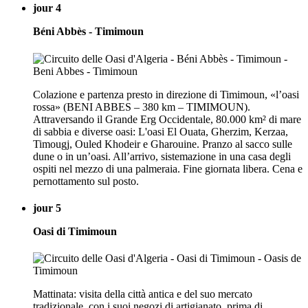
jour 4
Béni Abbès - Timimoun
Colazione e partenza presto in direzione di Timimoun, «l’oasi
rossa» (BENI ABBES – 380 km – TIMIMOUN).
Attraversando il Grande Erg Occidentale, 80.000 km² di mare
di sabbia e diverse oasi: L'oasi El Ouata, Gherzim, Kerzaa,
Timougj, Ouled Khodeir e Gharouine. Pranzo al sacco sulle
dune o in un’oasi. All’arrivo, sistemazione in una casa degli
ospiti nel mezzo di una palmeraia. Fine giornata libera. Cena e
pernottamento sul posto.
jour 5
Oasi di Timimoun
Mattinata: visita della città antica e del suo mercato
tradizionale, con i suoi negozi di artigianato, prima di