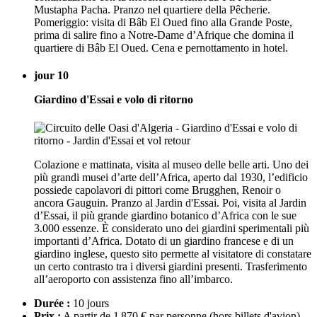
Mustapha Pacha. Pranzo nel quartiere della Pêcherie.
Pomeriggio: visita di Bâb El Oued fino alla Grande Poste,
prima di salire fino a Notre-Dame d’Afrique che domina il
quartiere di Bâb El Oued. Cena e pernottamento in hotel.
jour 10
Giardino d'Essai e volo di ritorno
Colazione e mattinata, visita al museo delle belle arti. Uno dei
più grandi musei d’arte dell’Africa, aperto dal 1930, l’edificio
possiede capolavori di pittori come Brugghen, Renoir o
ancora Gauguin. Pranzo al Jardin d'Essai. Poi, visita al Jardin
d’Essai, il più grande giardino botanico d’Africa con le sue
3.000 essenze. È considerato uno dei giardini sperimentali più
importanti d’Africa. Dotato di un giardino francese e di un
giardino inglese, questo sito permette al visitatore di constatare
un certo contrasto tra i diversi giardini presenti. Trasferimento
all’aeroporto con assistenza fino all’imbarco.
Durée :
10 jours
Prix :
A partir de 1 870 € par personne
(hors billets d'avion)