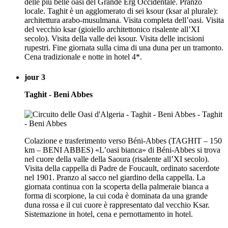
delle più belle oasi del Grande Erg Occidentale. Pranzo
locale. Taghit è un agglomerato di sei ksour (ksar al plurale):
architettura arabo-musulmana. Visita completa dell’oasi. Visita
del vecchio ksar (gioiello architettonico risalente all’XI
secolo). Visita della valle dei ksour. Visita delle incisioni
rupestri. Fine giornata sulla cima di una duna per un tramonto.
Cena tradizionale e notte in hotel 4*.
jour 3
Taghit - Beni Abbes
Colazione e trasferimento verso Béni-Abbes (TAGHIT – 150
km – BENI ABBES) «L’oasi bianca» di Béni-Abbes si trova
nel cuore della valle della Saoura (risalente all’XI secolo).
Visita della cappella di Padre de Foucault, ordinato sacerdote
nel 1901. Pranzo al sacco nel giardino della cappella. La
giornata continua con la scoperta della palmeraie bianca a
forma di scorpione, la cui coda è dominata da una grande
duna rossa e il cui cuore è rappresentato dal vecchio Ksar.
Sistemazione in hotel, cena e pernottamento in hotel.