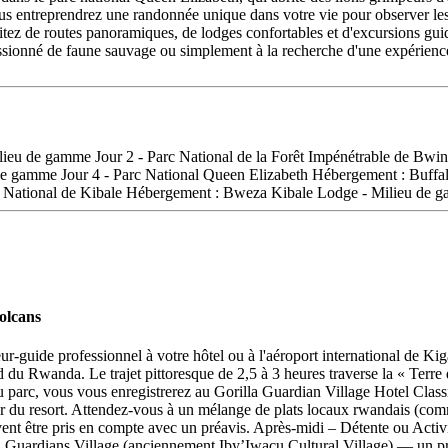
us entreprendrez une randonnée unique dans votre vie pour observer le
ez de routes panoramiques, de lodges confortables et d'excursions guidé
ssionné de faune sauvage ou simplement à la recherche d'une expérience
ilieu de gamme Jour 2 - Parc National de la Forêt Impénétrable de Bw
gamme Jour 4 - Parc National Queen Elizabeth Hébergement : Buffalo
 National de Kibale Hébergement : Bweza Kibale Lodge - Milieu de ga
Volcans
r-guide professionnel à votre hôtel ou à l'aéroport international de Kigal
 du Rwanda. Le trajet pittoresque de 2,5 à 3 heures traverse la « Terre 
rès du parc, vous vous enregistrerez au Gorilla Guardian Village Hotel C
r du resort. Attendez-vous à un mélange de plats locaux rwandais (comme
uvent être pris en compte avec un préavis. Après-midi – Détente ou Activ
illa Guardians Village (anciennement Iby’Iwacu Cultural Village) — un pr