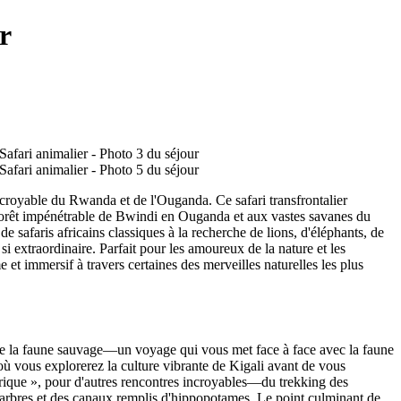
r
ncroyable du Rwanda et de l'Ouganda. Ce safari transfrontalier
forêt impénétrable de Bwindi en Ouganda et aux vastes savanes du
e safaris africains classiques à la recherche de lions, d'éléphants, de
si extraordinaire. Parfait pour les amoureux de la nature et les
et immersif à travers certaines des merveilles naturelles les plus
n de la faune sauvage—un voyage qui vous met face à face avec la faune
où vous explorerez la culture vibrante de Kigali avant de vous
frique », pour d'autres rencontres incroyables—du trekking des
d'arbres et des canaux remplis d'hippopotames. Le point culminant de