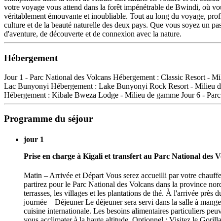
votre voyage vous attend dans la forêt impénétrable de Bwindi, où vo
véritablement émouvante et inoubliable. Tout au long du voyage, profit
culture et de la beauté naturelle des deux pays. Que vous soyez un pa
d'aventure, de découverte et de connexion avec la nature.
Hébergement
Jour 1 - Parc National des Volcans Hébergement : Classic Resort - M
Lac Bunyonyi Hébergement : Lake Bunyonyi Rock Resort - Milieu de 
Hébergement : Kibale Bweza Lodge - Milieu de gamme Jour 6 - Parc
Programme du séjour
jour 1
Prise en charge à Kigali et transfert au Parc National des 
Matin – Arrivée et Départ Vous serez accueilli par votre chauffeu
partirez pour le Parc National des Volcans dans la province nord
terrasses, les villages et les plantations de thé. À l'arrivée p
journée – Déjeuner Le déjeuner sera servi dans la salle à mange
cuisine internationale. Les besoins alimentaires particuliers pe
vous acclimater à la haute altitude. Optionnel : Visitez le Gor