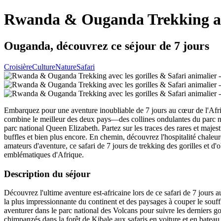
Rwanda & Ouganda Trekking avec
Ouganda, découvrez ce séjour de 7 jours
Croisière
Culture
Nature
Safari
Embarquez pour une aventure inoubliable de 7 jours au cœur de l'Afriqu
combine le meilleur des deux pays—des collines ondulantes du parc n
parc national Queen Elizabeth. Partez sur les traces des rares et majes
buffles et bien plus encore. En chemin, découvrez l'hospitalité chaleure
amateurs d'aventure, ce safari de 7 jours de trekking des gorilles et d
emblématiques d'Afrique.
Description du séjour
Découvrez l'ultime aventure est-africaine lors de ce safari de 7 jour
la plus impressionnante du continent et des paysages à couper le souf
aventurer dans le parc national des Volcans pour suivre les derniers 
chimpanzés dans la forêt de Kibale aux safaris en voiture et en bateau