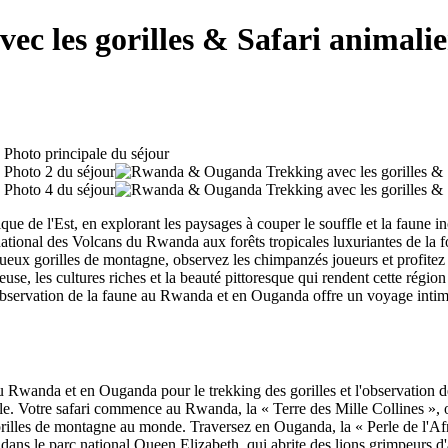
 les gorilles & Safari animalie
e de l'Est, en explorant les paysages à couper le souffle et la faune i
ational des Volcans du Rwanda aux forêts tropicales luxuriantes de la 
tueux gorilles de montagne, observez les chimpanzés joueurs et profitez d
use, les cultures riches et la beauté pittoresque qui rendent cette région 
'observation de la faune au Rwanda et en Ouganda offre un voyage intime 
s au Rwanda et en Ouganda pour le trekking des gorilles et l'observatio
fle. Votre safari commence au Rwanda, la « Terre des Mille Collines », 
gorilles de montagne au monde. Traversez en Ouganda, la « Perle de l'A
 dans le parc national Queen Elizabeth, qui abrite des lions grimpeurs 