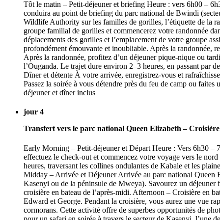
Tôt le matin – Petit-déjeuner et briefing Heure : vers 6h00 – 
conduira au point de briefing du parc national de Bwindi (sect
Wildlife Authority sur les familles de gorilles, l’étiquette de l
groupe familial de gorilles et commencerez votre randonnée dans
déplacements des gorilles et l’emplacement de votre groupe assi
profondément émouvante et inoubliable. Après la randonnée, ret
Après la randonnée, profitez d’un déjeuner pique-nique ou tardif
l’Ouganda. Le trajet dure environ 2–3 heures, en passant par de
Dîner et détente À votre arrivée, enregistrez-vous et rafraîchi
Passez la soirée à vous détendre près du feu de camp ou faites 
déjeuner et dîner inclus
jour 4
Transfert vers le parc national Queen Elizabeth – Croisière 
Early Morning – Petit-déjeuner et Départ Heure : Vers 6h30 – 7h
effectuez le check-out et commencez votre voyage vers le nord en
heures, traversant les collines ondulantes de Kabale et les pla
Midday – Arrivée et Déjeuner Arrivée au parc national Queen E
Kasenyi ou de la péninsule de Mweya). Savourez un déjeuner fr
croisière en bateau de l’après-midi. Afternoon – Croisière en b
Edward et George. Pendant la croisière, vous aurez une vue rapp
cormorans. Cette activité offre de superbes opportunités de phot
pour un safari en soirée à travers le secteur de Kasenyi, l’une