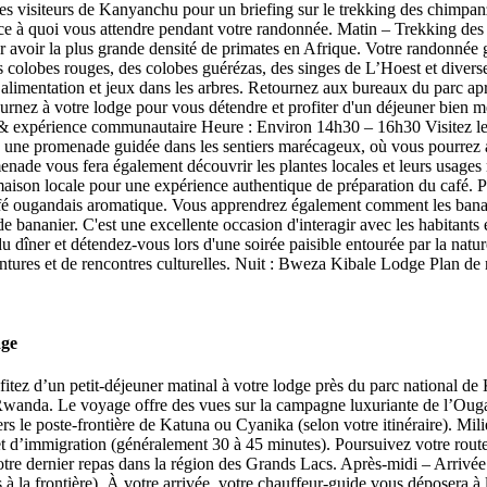
des visiteurs de Kanyanchu pour un briefing sur le trekking des chimpa
té et ce à quoi vous attendre pendant votre randonnée. Matin – Trekking 
our avoir la plus grande densité de primates en Afrique. Votre randonnée
colobes rouges, des colobes guérézas, des singes de L’Hoest et diverse
alimentation et jeux dans les arbres. Retournez aux bureaux du parc aprè
ez à votre lodge pour vous détendre et profiter d'un déjeuner bien mér
& expérience communautaire Heure : Environ 14h30 – 16h30 Visitez le s
es une promenade guidée dans les sentiers marécageux, où vous pourrez 
nade vous fera également découvrir les plantes locales et leurs usages 
son locale pour une expérience authentique de préparation du café. Part
café ougandais aromatique. Vous apprendrez également comment les bananes
 de bananier. C'est une excellente occasion d'interagir avec les habitant
u dîner et détendez-vous lors d'une soirée paisible entourée par la natu
ures et de rencontres culturelles. Nuit : Bweza Kibale Lodge Plan de re
age
itez d’un petit-déjeuner matinal à votre lodge près du parc national de K
wanda. Le voyage offre des vues sur la campagne luxuriante de l’Ouganda,
s le poste-frontière de Katuna ou Cyanika (selon votre itinéraire). Mili
 d’immigration (généralement 30 à 45 minutes). Poursuivez votre rout
re dernier repas dans la région des Grands Lacs. Après-midi – Arrivée à 
s à la frontière). À votre arrivée, votre chauffeur-guide vous déposera à