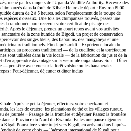
nzés, mené par les rangers de l'Uganda Wildlife Authority. Recevez des
des chimpanzés dans la forêt de Kibale Heure de départ : Environ 8h00
 guidée durera de 2 à 5 heures, selon l'emplacement de la troupe de
s espèces d'oiseaux. Une fois les chimpanzés trouvés, passez une
s la randonnée pour recevoir votre certificat de pistage des
ité. Après le déjeuner, prenez un court repos avant vos activités
anctuaire de la zone humide de Bigodi, un projet de conservation
apercevoir des singes bleus, des babouins, des mangabeys et une
médicinaux traditionnels. Fin d'après-midi – Expérience locale du
icipez au processus traditionnel — de la cueillette et la torréfaction
 sont utilisées dans la vie locale — de la fabrication du jus et de la
s et d'en apprendre davantage sur la vie rurale ougandaise. Soir – Dîner
re — peut-être avec vue sur la forêt voisine ou les bananeraies.
pas : Petit-déjeuner, déjeuner et dîner inclus
ibale. Après le petit-déjeuner, effectuez votre check-out et
 les lacs de cratère, les plantations de thé et les villages ruraux.
eu de journée – Passage de la frontière et déjeuner Passez la frontière
e dans la Province du Nord du Rwanda. Faites une pause déjeuner
Kigali Poursuivez votre trajet vers Kigali, en arrivant dans l’après-
 l’endroit de votre choix — l’aéroport international de Kigali pour