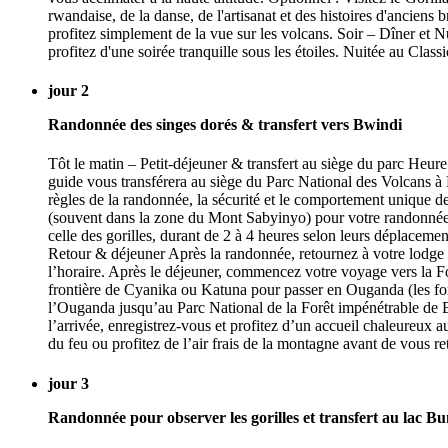
rwandaise, de la danse, de l'artisanat et des histoires d'anciens
profitez simplement de la vue sur les volcans. Soir – Dîner et 
profitez d'une soirée tranquille sous les étoiles. Nuitée au Class
jour 2
Randonnée des singes dorés & transfert vers Bwindi
Tôt le matin – Petit-déjeuner & transfert au siège du parc Heur
guide vous transférera au siège du Parc National des Volcans à 
règles de la randonnée, la sécurité et le comportement unique d
(souvent dans la zone du Mont Sabyinyo) pour votre randonnée.
celle des gorilles, durant de 2 à 4 heures selon leurs déplaceme
Retour & déjeuner Après la randonnée, retournez à votre lodge p
l’horaire. Après le déjeuner, commencez votre voyage vers la Fo
frontière de Cyanika ou Katuna pour passer en Ouganda (les form
l’Ouganda jusqu’au Parc National de la Forêt impénétrable de 
l’arrivée, enregistrez-vous et profitez d’un accueil chaleureux
du feu ou profitez de l’air frais de la montagne avant de vous re
jour 3
Randonnée pour observer les gorilles et transfert au lac B