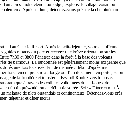
tez d'un après-midi détendu au lodge, explorez le village voisin ou
e chaleureux. Après le dîner, détendez-vous près de la cheminée ou
tinal au Classic Resort. Après le petit-déjeuner, votre chauffeur-
s guides rangers du parc et recevez une brève orientation sur les
ntre 7h30 et 8h00 Pénétrez dans la forêt à la base des volcans
forêts de bambous. La randonnée est généralement moins exigeante que
 dorés une fois localisés. Fin de matinée / début d'après-midi –
euner fraîchement préparé au lodge ou d’un déjeuner à emporter, selon
age de la frontière et transfert à Bwindi Roulez vers le poste-
panoramique à travers les collines vallonnées du sud-ouest de
en fin d’après-midi ou en début de soirée. Soir – Dîner et nuit À
nt un mélange de plats ougandais et continentaux. Détendez-vous près
ner, déjeuner et dîner inclus