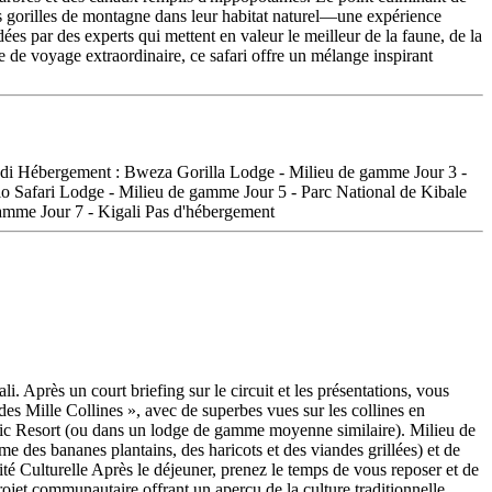
s gorilles de montagne dans leur habitat naturel—une expérience
es par des experts qui mettent en valeur le meilleur de la faune, de la
 de voyage extraordinaire, ce safari offre un mélange inspirant
indi Hébergement : Bweza Gorilla Lodge - Milieu de gamme Jour 3 -
 Safari Lodge - Milieu de gamme Jour 5 - Parc National de Kibale
mme Jour 7 - Kigali Pas d'hébergement
i. Après un court briefing sur le circuit et les présentations, vous
des Mille Collines », avec de superbes vues sur les collines en
lassic Resort (ou dans un lodge de gamme moyenne similaire). Milieu de
 des bananes plantains, des haricots et des viandes grillées) et de
ité Culturelle Après le déjeuner, prenez le temps de vous reposer et de
ojet communautaire offrant un aperçu de la culture traditionnelle