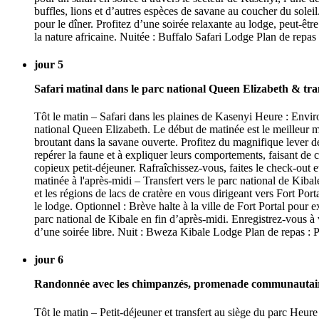
buffles, lions et d’autres espèces de savane au coucher du sole
pour le dîner. Profitez d’une soirée relaxante au lodge, peut-êt
la nature africaine. Nuitée : Buffalo Safari Lodge Plan de repas 
jour 5
Safari matinal dans le parc national Queen Elizabeth & tran
Tôt le matin – Safari dans les plaines de Kasenyi Heure : Envir
national Queen Elizabeth. Le début de matinée est le meilleur m
broutant dans la savane ouverte. Profitez du magnifique lever de
repérer la faune et à expliquer leurs comportements, faisant de
copieux petit-déjeuner. Rafraîchissez-vous, faites le check-out 
matinée à l'après-midi – Transfert vers le parc national de Kiba
et les régions de lacs de cratère en vous dirigeant vers Fort Por
le lodge. Optionnel : Brève halte à la ville de Fort Portal pour
parc national de Kibale en fin d’après-midi. Enregistrez-vous à 
d’une soirée libre. Nuit : Bweza Kibale Lodge Plan de repas : Pe
jour 6
Randonnée avec les chimpanzés, promenade communautaire à
Tôt le matin – Petit-déjeuner et transfert au siège du parc Heu