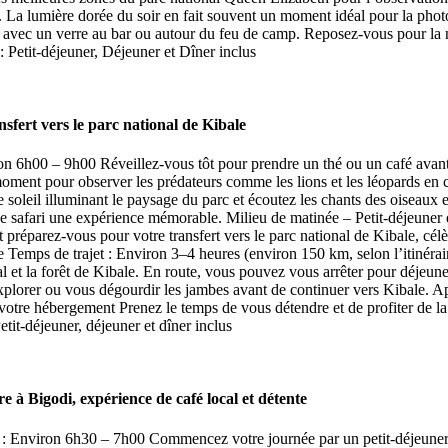
il. La lumière dorée du soir en fait souvent un moment idéal pour la ph
re avec un verre au bar ou autour du feu de camp. Reposez-vous pour la 
: Petit-déjeuner, Déjeuner et Dîner inclus
sfert vers le parc national de Kibale
on 6h00 – 9h00 Réveillez-vous tôt pour prendre un thé ou un café avant 
oment pour observer les prédateurs comme les lions et les léopards en ch
 soleil illuminant le paysage du parc et écoutez les chants des oiseaux
 ce safari une expérience mémorable. Milieu de matinée – Petit-déjeuner 
et préparez-vous pour votre transfert vers le parc national de Kibale, cé
le Temps de trajet : Environ 3–4 heures (environ 150 km, selon l’itinérai
tal et la forêt de Kibale. En route, vous pouvez vous arrêter pour déjeun
 explorer ou vous dégourdir les jambes avant de continuer vers Kibale. A
votre hébergement Prenez le temps de vous détendre et de profiter de la 
tit-déjeuner, déjeuner et dîner inclus
 Bigodi, expérience de café local et détente
re : Environ 6h30 – 7h00 Commencez votre journée par un petit-déjeuner