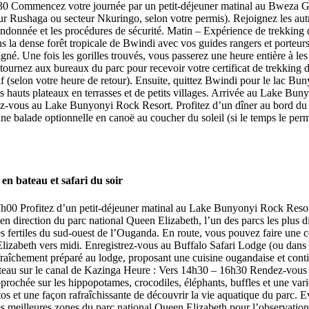
6h30 Commencez votre journée par un petit-déjeuner matinal au Bweza Go
eur Rushaga ou secteur Nkuringo, selon votre permis). Rejoignez les au
a randonnée et les procédures de sécurité. Matin – Expérience de trekkin
 la dense forêt tropicale de Bwindi avec vos guides rangers et porteur
gné. Une fois les gorilles trouvés, vous passerez une heure entière à le
ournez aux bureaux du parc pour recevoir votre certificat de trekking d
 (selon votre heure de retour). Ensuite, quittez Bwindi pour le lac Bunyo
s hauts plateaux en terrasses et de petits villages. Arrivée au Lake Bu
ssez-vous au Lake Bunyonyi Rock Resort. Profitez d’un dîner au bord du l
une balade optionnelle en canoë au coucher du soleil (si le temps le per
en bateau et safari du soir
00 Profitez d’un petit-déjeuner matinal au Lake Bunyonyi Rock Resort to
 direction du parc national Queen Elizabeth, l’un des parcs les plus div
ines fertiles du sud-ouest de l’Ouganda. En route, vous pouvez faire une
lizabeth vers midi. Enregistrez-vous au Buffalo Safari Lodge (ou dans
aîchement préparé au lodge, proposant une cuisine ougandaise et conti
ateau sur le canal de Kazinga Heure : Vers 14h30 – 16h30 Rendez-vous au
rochée sur les hippopotames, crocodiles, éléphants, buffles et une vari
os et une façon rafraîchissante de découvrir la vie aquatique du parc. E
 des meilleures zones du parc national Queen Elizabeth pour l’observatio