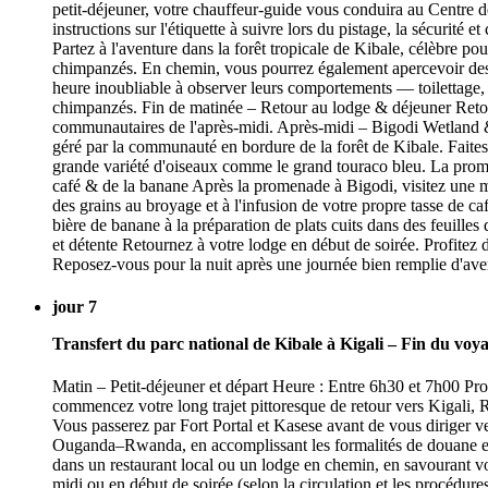
petit-déjeuner, votre chauffeur-guide vous conduira au Centre 
instructions sur l'étiquette à suivre lors du pistage, la sécuri
Partez à l'aventure dans la forêt tropicale de Kibale, célèbre p
chimpanzés. En chemin, vous pourrez également apercevoir des 
heure inoubliable à observer leurs comportements — toilettage, 
chimpanzés. Fin de matinée – Retour au lodge & déjeuner Retourn
communautaires de l'après-midi. Après-midi – Bigodi Wetland 
géré par la communauté en bordure de la forêt de Kibale. Fait
grande variété d'oiseaux comme le grand touraco bleu. La prome
café & de la banane Après la promenade à Bigodi, visitez une mai
des grains au broyage et à l'infusion de votre propre tasse de 
bière de banane à la préparation de plats cuits dans des feuilles
et détente Retournez à votre lodge en début de soirée. Profitez d
Reposez-vous pour la nuit après une journée bien remplie d'avent
jour 7
Transfert du parc national de Kibale à Kigali – Fin du voy
Matin – Petit-déjeuner et départ Heure : Entre 6h30 et 7h00 Prof
commencez votre long trajet pittoresque de retour vers Kigali, R
Vous passerez par Fort Portal et Kasese avant de vous diriger ver
Ouganda–Rwanda, en accomplissant les formalités de douane et
dans un restaurant local ou un lodge en chemin, en savourant vot
midi ou en début de soirée (selon la circulation et les procédure