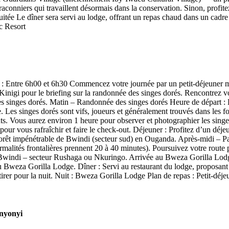
 braconniers qui travaillent désormais dans la conservation. Sinon, profi
Nuitée Le dîner sera servi au lodge, offrant un repas chaud dans un cadr
ic Resort
e : Entre 6h00 et 6h30 Commencez votre journée par un petit-déjeuner ma
Kinigi pour le briefing sur la randonnée des singes dorés. Rencontrez vo
es singes dorés. Matin – Randonnée des singes dorés Heure de départ : E
 Les singes dorés sont vifs, joueurs et généralement trouvés dans les 
nts. Vous aurez environ 1 heure pour observer et photographier les singes
our vous rafraîchir et faire le check-out. Déjeuner : Profitez d’un déj
rêt impénétrable de Bwindi (secteur sud) en Ouganda. Après-midi – Pass
alités frontalières prennent 20 à 40 minutes). Poursuivez votre route 
Bwindi – secteur Rushaga ou Nkuringo. Arrivée au Bweza Gorilla Lodge 
 au Bweza Gorilla Lodge. Dîner : Servi au restaurant du lodge, proposa
tirer pour la nuit. Nuit : Bweza Gorilla Lodge Plan de repas : Petit-déjeu
unyonyi