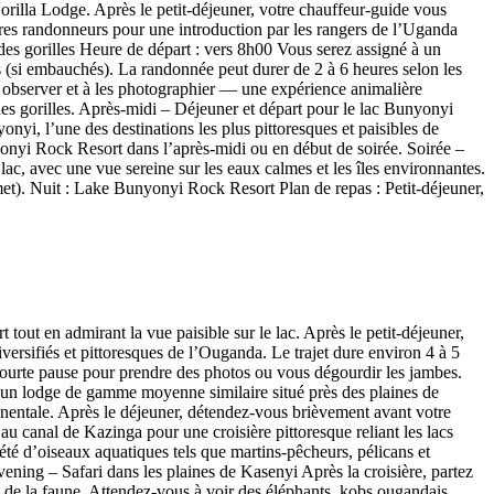
rilla Lodge. Après le petit-déjeuner, votre chauffeur-guide vous
tres randonneurs pour une introduction par les rangers de l’Uganda
g des gorilles Heure de départ : vers 8h00 Vous serez assigné à un
s (si embauchés). La randonnée peut durer de 2 à 6 heures selon les
s observer et à les photographier — une expérience animalière
es gorilles. Après-midi – Déjeuner et départ pour le lac Bunyonyi
nyi, l’une des destinations les plus pittoresques et paisibles de
nyonyi Rock Resort dans l’après-midi ou en début de soirée. Soirée –
ac, avec une vue sereine sur les eaux calmes et les îles environnantes.
met). Nuit : Lake Bunyonyi Rock Resort Plan de repas : Petit-déjeuner,
ut en admirant la vue paisible sur le lac. Après le petit-déjeuner,
ersifiés et pittoresques de l’Ouganda. Le trajet dure environ 4 à 5
 courte pause pour prendre des photos ou vous dégourdir les jambes.
 un lodge de gamme moyenne similaire situé près des plaines de
nentale. Après le déjeuner, détendez-vous brièvement avant votre
 canal de Kazinga pour une croisière pittoresque reliant les lacs
été d’oiseaux aquatiques tels que martins-pêcheurs, pélicans et
vening – Safari dans les plaines de Kasenyi Après la croisière, partez
n de la faune. Attendez-vous à voir des éléphants, kobs ougandais,