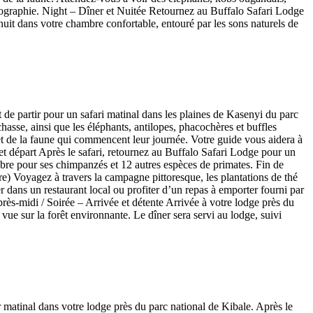
otographie. Night – Dîner et Nuitée Retournez au Buffalo Safari Lodge
nuit dans votre chambre confortable, entouré par les sons naturels de
de partir pour un safari matinal dans les plaines de Kasenyi du parc
asse, ainsi que les éléphants, antilopes, phacochères et buffles
 et de la faune qui commencent leur journée. Votre guide vous aidera à
et départ Après le safari, retournez au Buffalo Safari Lodge pour un
lèbre pour ses chimpanzés et 12 autres espèces de primates. Fin de
re) Voyagez à travers la campagne pittoresque, les plantations de thé
er dans un restaurant local ou profiter d’un repas à emporter fourni par
près-midi / Soirée – Arrivée et détente Arrivée à votre lodge près du
vue sur la forêt environnante. Le dîner sera servi au lodge, suivi
 matinal dans votre lodge près du parc national de Kibale. Après le