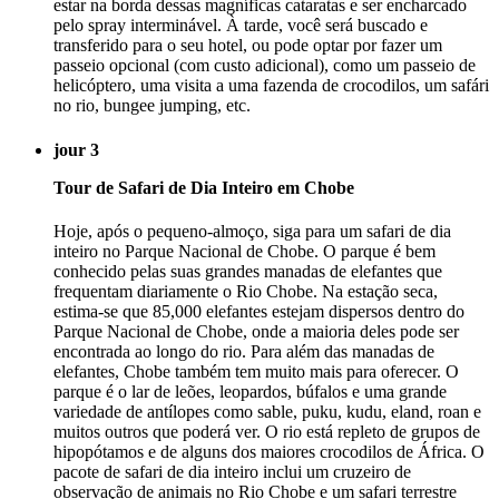
estar na borda dessas magníficas cataratas e ser encharcado
pelo spray interminável. À tarde, você será buscado e
transferido para o seu hotel, ou pode optar por fazer um
passeio opcional (com custo adicional), como um passeio de
helicóptero, uma visita a uma fazenda de crocodilos, um safári
no rio, bungee jumping, etc.
jour 3
Tour de Safari de Dia Inteiro em Chobe
Hoje, após o pequeno-almoço, siga para um safari de dia
inteiro no Parque Nacional de Chobe. O parque é bem
conhecido pelas suas grandes manadas de elefantes que
frequentam diariamente o Rio Chobe. Na estação seca,
estima-se que 85,000 elefantes estejam dispersos dentro do
Parque Nacional de Chobe, onde a maioria deles pode ser
encontrada ao longo do rio. Para além das manadas de
elefantes, Chobe também tem muito mais para oferecer. O
parque é o lar de leões, leopardos, búfalos e uma grande
variedade de antílopes como sable, puku, kudu, eland, roan e
muitos outros que poderá ver. O rio está repleto de grupos de
hipopótamos e de alguns dos maiores crocodilos de África. O
pacote de safari de dia inteiro inclui um cruzeiro de
observação de animais no Rio Chobe e um safari terrestre