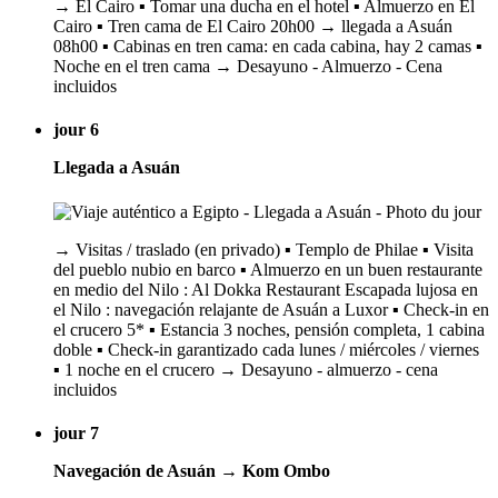
→ El Cairo ▪️ Tomar una ducha en el hotel ▪️ Almuerzo en El
Cairo ▪️ Tren cama de El Cairo 20h00 → llegada a Asuán
08h00 ▪️ Cabinas en tren cama: en cada cabina, hay 2 camas ▪️
Noche en el tren cama → Desayuno - Almuerzo - Cena
incluidos
jour 6
Llegada a Asuán
→ Visitas / traslado (en privado) ▪️ Templo de Philae ▪️ Visita
del pueblo nubio en barco ▪️ Almuerzo en un buen restaurante
en medio del Nilo : Al Dokka Restaurant Escapada lujosa en
el Nilo : navegación relajante de Asuán a Luxor ▪️ Check-in en
el crucero 5* ▪️ Estancia 3 noches, pensión completa, 1 cabina
doble ▪️ Check-in garantizado cada lunes / miércoles / viernes
▪️ 1 noche en el crucero → Desayuno - almuerzo - cena
incluidos
jour 7
Navegación de Asuán → Kom Ombo