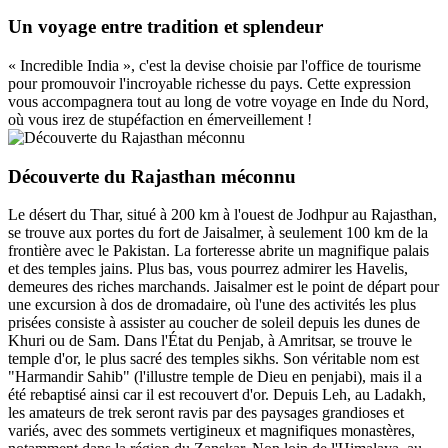
Un voyage entre tradition et splendeur
« Incredible India », c'est la devise choisie par l'office de tourisme
pour promouvoir l'incroyable richesse du pays. Cette expression
vous accompagnera tout au long de votre voyage en Inde du Nord,
où vous irez de stupéfaction en émerveillement !
Découverte du Rajasthan méconnu
Le désert du Thar, situé à 200 km à l'ouest de Jodhpur au Rajasthan,
se trouve aux portes du fort de Jaisalmer, à seulement 100 km de la
frontière avec le Pakistan. La forteresse abrite un magnifique palais
et des temples jains. Plus bas, vous pourrez admirer les Havelis,
demeures des riches marchands. Jaisalmer est le point de départ pour
une excursion à dos de dromadaire, où l'une des activités les plus
prisées consiste à assister au coucher de soleil depuis les dunes de
Khuri ou de Sam. Dans l'État du Penjab, à Amritsar, se trouve le
temple d'or, le plus sacré des temples sikhs. Son véritable nom est
"Harmandir Sahib" (l'illustre temple de Dieu en penjabi), mais il a
été rebaptisé ainsi car il est recouvert d'or. Depuis Leh, au Ladakh,
les amateurs de trek seront ravis par des paysages grandioses et
variés, avec des sommets vertigineux et magnifiques monastères,