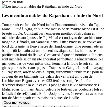
perdre en Inde.
Les incontournables du Rajasthan en Inde du Nord
Tout circuit en Inde du Nord inclut l'incontournable visite du Taj
Mahal. Situé à Agra, ce sublime mausolée de marbre blanc est d'une
beauté inouïe. Construit par l'empereur moghol Shah Jahan en
mémoire de son épouse, le Taj Mahal est un joyau de l'architecture
moghole. Bénarès, ou Varanasi, dans l'Uttar Pradesh, se trouve au
bord du Gange, le fleuve sacré de l'hindouisme. Une promenade en
barque tôt le matin est un moment mystique, car les hindous se
purifient au bord du fleuve. C'est aussi là que de nombreux Indiens
sont incinérés selon un rite ancestral permettant la réincarnation. Ne
manquez pas de vous mêler discrètement à la foule le soir sur les
ghats pour assister aux pujas, offrandes au Gange. Lors d'un voyage
au Rajasthan, arrêtez-vous à Jaipur, surnommée "ville rose" pour la
couleur de ses bâtiments. Le palais des vents est un joyau de
l'architecture Rajput avec ses 953 fenêtres sculptées. Le fort
d'Amber domine la ville et vous plonge dans la vie fastueuse des
Maharadjas. En mars, Jaipur célèbre le festival des couleurs Holi et
le festival des éléphants. Enfin, Jodphur vous émerveillera avec son
fort de Mehrangarh et les maisons bleues de la ville.
Créer mon voyage