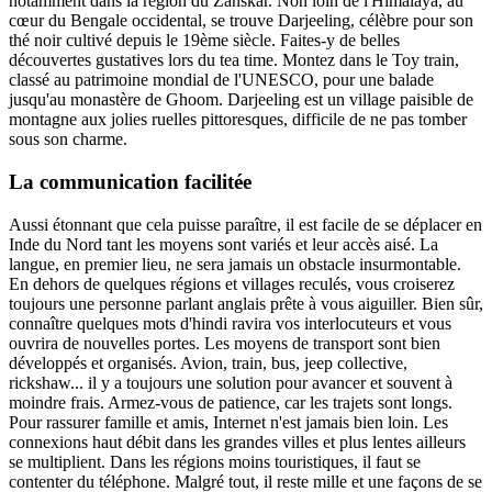
notamment dans la région du Zanskar. Non loin de l'Himalaya, au
cœur du Bengale occidental, se trouve Darjeeling, célèbre pour son
thé noir cultivé depuis le 19ème siècle. Faites-y de belles
découvertes gustatives lors du tea time. Montez dans le Toy train,
classé au patrimoine mondial de l'UNESCO, pour une balade
jusqu'au monastère de Ghoom. Darjeeling est un village paisible de
montagne aux jolies ruelles pittoresques, difficile de ne pas tomber
sous son charme.
La communication facilitée
Aussi étonnant que cela puisse paraître, il est facile de se déplacer en
Inde du Nord tant les moyens sont variés et leur accès aisé. La
langue, en premier lieu, ne sera jamais un obstacle insurmontable.
En dehors de quelques régions et villages reculés, vous croiserez
toujours une personne parlant anglais prête à vous aiguiller. Bien sûr,
connaître quelques mots d'hindi ravira vos interlocuteurs et vous
ouvrira de nouvelles portes. Les moyens de transport sont bien
développés et organisés. Avion, train, bus, jeep collective,
rickshaw... il y a toujours une solution pour avancer et souvent à
moindre frais. Armez-vous de patience, car les trajets sont longs.
Pour rassurer famille et amis, Internet n'est jamais bien loin. Les
connexions haut débit dans les grandes villes et plus lentes ailleurs
se multiplient. Dans les régions moins touristiques, il faut se
contenter du téléphone. Malgré tout, il reste mille et une façons de se