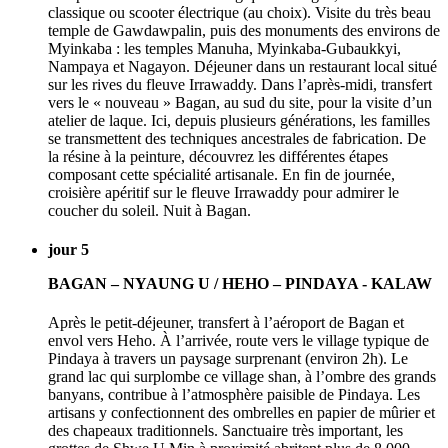
classique ou scooter électrique (au choix). Visite du très beau
temple de Gawdawpalin, puis des monuments des environs de
Myinkaba : les temples Manuha, Myinkaba-Gubaukkyi,
Nampaya et Nagayon. Déjeuner dans un restaurant local situé
sur les rives du fleuve Irrawaddy. Dans l’après-midi, transfert
vers le « nouveau » Bagan, au sud du site, pour la visite d’un
atelier de laque. Ici, depuis plusieurs générations, les familles
se transmettent des techniques ancestrales de fabrication. De
la résine à la peinture, découvrez les différentes étapes
composant cette spécialité artisanale. En fin de journée,
croisière apéritif sur le fleuve Irrawaddy pour admirer le
coucher du soleil. Nuit à Bagan.
jour 5
BAGAN – NYAUNG U / HEHO – PINDAYA - KALAW
Après le petit-déjeuner, transfert à l’aéroport de Bagan et
envol vers Heho. À l’arrivée, route vers le village typique de
Pindaya à travers un paysage surprenant (environ 2h). Le
grand lac qui surplombe ce village shan, à l’ombre des grands
banyans, contribue à l’atmosphère paisible de Pindaya. Les
artisans y confectionnent des ombrelles en papier de mûrier et
des chapeaux traditionnels. Sanctuaire très important, les