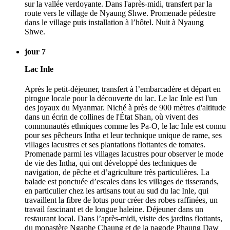
sur la vallée verdoyante. Dans l'après-midi, transfert par la
route vers le village de Nyaung Shwe. Promenade pédestre
dans le village puis installation à l’hôtel. Nuit à Nyaung
Shwe.
jour 7
Lac Inle
Après le petit-déjeuner, transfert à l’embarcadère et départ en
pirogue locale pour la découverte du lac. Le lac Inle est l'un
des joyaux du Myanmar. Niché à près de 900 mètres d'altitude
dans un écrin de collines de l'État Shan, où vivent des
communautés ethniques comme les Pa-O, le lac Inle est connu
pour ses pêcheurs Intha et leur technique unique de rame, ses
villages lacustres et ses plantations flottantes de tomates.
Promenade parmi les villages lacustres pour observer le mode
de vie des Intha, qui ont développé des techniques de
navigation, de pêche et d’agriculture très particulières. La
balade est ponctuée d’escales dans les villages de tisserands,
en particulier chez les artisans tout au sud du lac Inle, qui
travaillent la fibre de lotus pour créer des robes raffinées, un
travail fascinant et de longue haleine. Déjeuner dans un
restaurant local. Dans l’après-midi, visite des jardins flottants,
du monastère Ngaphe Chaung et de la pagode Phaung Daw