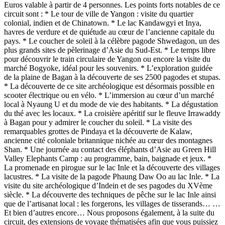
Euros valable à partir de 4 personnes. Les points forts notables de ce
circuit sont : * Le tour de ville de Yangon : visite du quartier
colonial, indien et de Chinatown. * Le lac Kandawgyi et Inya,
havres de verdure et de quiétude au cœur de l’ancienne capitale du
pays. * Le coucher de soleil à la célèbre pagode Shwedagon, un des
plus grands sites de pèlerinage d’Asie du Sud-Est. * Le temps libre
pour découvrir le train circulaire de Yangon ou encore la visite du
marché Bogyoke, idéal pour les souvenirs. * L’exploration guidée
de la plaine de Bagan à la découverte de ses 2500 pagodes et stupas.
* La découverte de ce site archéologique est désormais possible en
scooter électrique ou en vélo. * L’immersion au cœur d’un marché
local à Nyaung U et du mode de vie des habitants. * La dégustation
du thé avec les locaux. * La croisière apéritif sur le fleuve Irrawaddy
à Bagan pour y admirer le coucher du soleil. * La visite des
remarquables grottes de Pindaya et la découverte de Kalaw,
ancienne cité coloniale britannique nichée au cœur des montagnes
Shan. * Une journée au contact des éléphants d’Asie au Green Hill
Valley Elephants Camp : au programme, bain, baignade et jeux. *
La promenade en pirogue sur le lac Inle et la découverte des villages
lacustres. * La visite de la pagode Phaung Daw Oo au lac Inle. * La
visite du site archéologique d’Indein et de ses pagodes du XVème
siècle. * La découverte des techniques de pêche sur le lac Inle ainsi
que de l’artisanat local : les forgerons, les villages de tisserands… …
Et bien d’autres encore… Nous proposons également, à la suite du
circuit, des extensions de voyage thématisées afin que vous puissiez