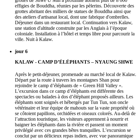
grottes de Shwe U Min à proximité abritent plus de 8 000
effigies de Bouddha, réunies par les pèlerins. Découverte des
grottes abritant des milliers de statues de Bouddha ainsi que
des ateliers d'artisanat local, dont une fabrique d'ombrelles.
Déjeuner dans un restaurant local. Continuation vers Kalaw,
une station d'altitude construite par les Anglais à l’époque
coloniale. Installation à l’hôtel et temps libre pour parcourir la
ville. Nuit à Kalaw.
jour 6
KALAW - CAMP D’ÉLÉPHANTS – NYAUNG SHWE
Après le petit-déjeuner, promenade au marché local de Kalaw.
Départ par la route à travers les montagnes Shan pour
rejoindre le camp d’éléphants de « Green Hill Valley ».
L’excursion dans ce camp d’éléphants est différente des
spectacles ou balades à dos d’éléphant proposés ailleurs. Les
éléphants sont soignés et hébergés par Tun Tun, son oncle
vétérinaire et leur équipe de mahouts sur la vaste propriété où
se côtoient papillons, orchidées et oiseaux colorés. Au-delà de
l’attraction touristique, les visiteurs apprennent à nourrir et
baigner les éléphants dans la rivière et passent un moment
privilégié avec ces grandes bêtes tranquilles. L’excursion se
conclut par un délicieux repas indien, avec vue panoramique